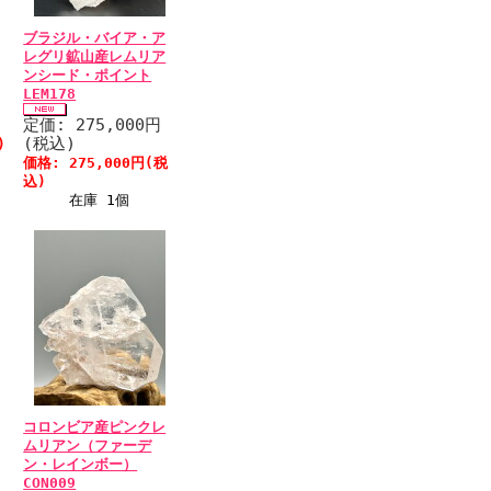
ブラジル・バイア・ア
レグリ鉱山産レムリア
ンシード・ポイント
LEM178
税
定価: 275,000円
(税込)
)
価格: 275,000円(税
込)
在庫 1個
コロンビア産ピンクレ
ムリアン（ファーデ
ン・レインボー）
CON009