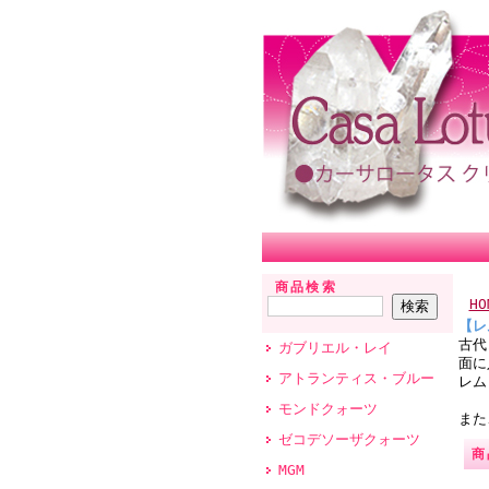
商品検索
HO
【レ
古代
ガブリエル・レイ
面に
アトランティス・ブルー
レム
モンドクォーツ
また
ゼコデソーザクォーツ
商
MGM