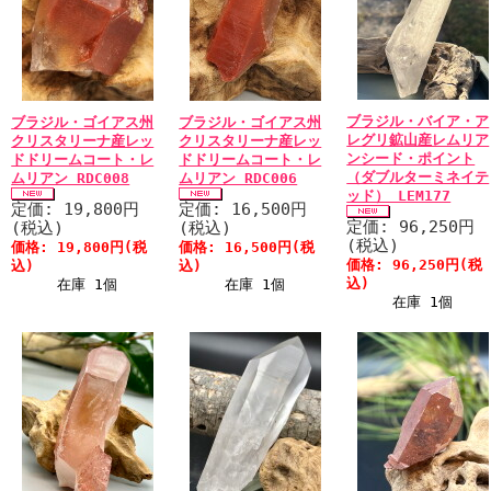
ブラジル・バイア・ア
ブラジル・ゴイアス州
ブラジル・ゴイアス州
レグリ鉱山産レムリア
クリスタリーナ産レッ
クリスタリーナ産レッ
ンシード・ポイント
ドドリームコート・レ
ドドリームコート・レ
（ダブルターミネイテ
ムリアン RDC008
ムリアン RDC006
ッド） LEM177
定価: 19,800円
定価: 16,500円
定価: 96,250円
(税込)
(税込)
(税込)
価格: 19,800円(税
価格: 16,500円(税
価格: 96,250円(税
込)
込)
込)
在庫 1個
在庫 1個
在庫 1個