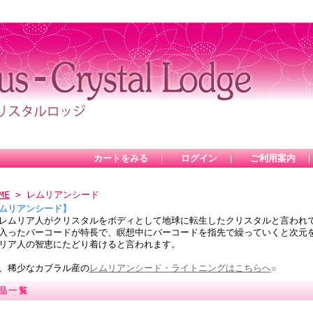
カートをみる
｜
ログイン
｜
ご利用案内
ME
> レムリアンシード
ムリアンシード】
レムリア人がクリスタルをボディとして地球に転生したクリスタルと言われ
入ったバーコードが特長で、瞑想中にバーコードを指先で繰っていくと次元
リア人の智恵にたどり着けると言われます。
、稀少なカブラル産の
レムリアンシード・ライトニングはこちらへ
☆
品一覧