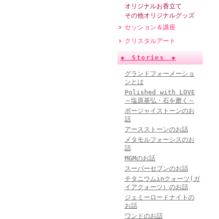
オリジナルお香立て
その他オリジナルグッズ
セッション＆講座
クリスタルアート
◆ Stories ◆
グランドフォーメーショ
ンとは
Polished with LOVE
～塩原基弘・石を磨く～
ボージャイストーンのお
話
アースストーンのお話
メタモルフォーシスのお
話
MGMのお話
スーパーセブンのお話
チタニウムinクォーツ(ガ
イアクォーツ）のお話
ジェミーロードナイトの
お話
ワンドのお話