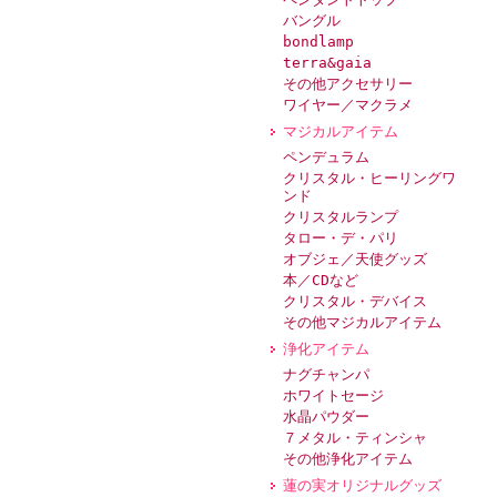
バングル
bondlamp
terra&gaia
その他アクセサリー
ワイヤー／マクラメ
マジカルアイテム
ペンデュラム
クリスタル・ヒーリングワ
ンド
クリスタルランプ
タロー・デ・パリ
オブジェ／天使グッズ
本／CDなど
クリスタル・デバイス
その他マジカルアイテム
浄化アイテム
ナグチャンパ
ホワイトセージ
水晶パウダー
７メタル・ティンシャ
その他浄化アイテム
蓮の実オリジナルグッズ