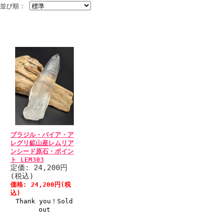
並び順：
ブラジル・バイア・ア
レグリ鉱山産レムリア
ンシード原石・ポイン
ト LEM303
定価: 24,200円
(税込)
価格: 24,200円(税
込)
Thank you！Sold
out