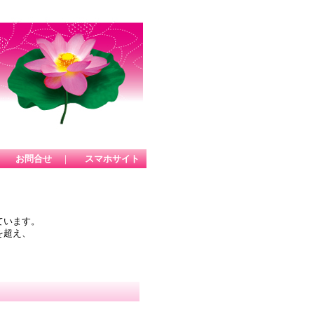
｜
お問合せ
｜
スマホサイト
ています。
を超え、