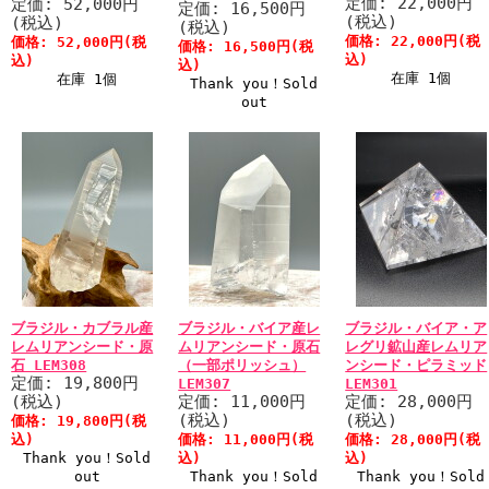
定価: 22,000円
定価: 52,000円
定価: 16,500円
(税込)
(税込)
(税込)
価格: 22,000円(税
価格: 52,000円(税
価格: 16,500円(税
込)
込)
込)
在庫 1個
在庫 1個
Thank you！Sold
out
ブラジル・カブラル産
ブラジル・バイア産レ
ブラジル・バイア・ア
レムリアンシード・原
ムリアンシード・原石
レグリ鉱山産レムリア
石 LEM308
（一部ポリッシュ）
ンシード・ピラミッド
定価: 19,800円
LEM307
LEM301
(税込)
定価: 11,000円
定価: 28,000円
(税込)
(税込)
価格: 19,800円(税
込)
価格: 11,000円(税
価格: 28,000円(税
Thank you！Sold
込)
込)
out
Thank you！Sold
Thank you！Sold