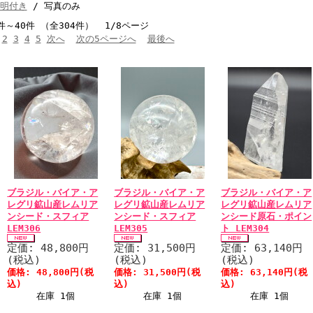
明付き
/ 写真のみ
件～40件 （全304件） 1/8ページ
2
3
4
5
次へ
次の5ページへ
最後へ
ブラジル・バイア・ア
ブラジル・バイア・ア
ブラジル・バイア・ア
レグリ鉱山産レムリア
レグリ鉱山産レムリア
レグリ鉱山産レムリア
ンシード・スフィア
ンシード・スフィア
ンシード原石・ポイン
LEM306
LEM305
ト LEM304
定価: 48,800円
定価: 31,500円
定価: 63,140円
(税込)
(税込)
(税込)
価格: 48,800円(税
価格: 31,500円(税
価格: 63,140円(税
込)
込)
込)
在庫 1個
在庫 1個
在庫 1個