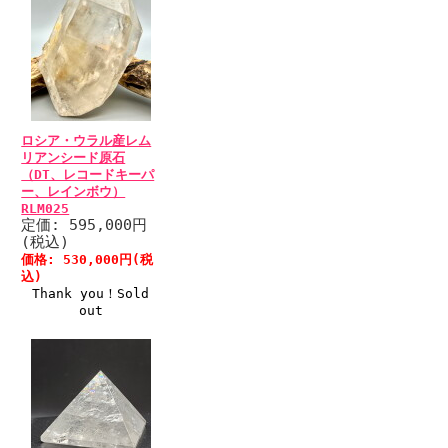
ロシア・ウラル産レム
リアンシード原石
（DT、レコードキーパ
ー、レインボウ）
RLM025
定価: 595,000円
(税込)
価格: 530,000円(税
込)
Thank you！Sold
out