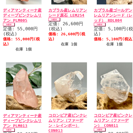
ディアマンティーナ産
カブラル産レムリアン
カブラル産ゴールデン
ディープピンクレムリ
シード原石 LEM254
レムリアンシード（レ
アン PLM005
ッド） RDL004
定価: 26,600円
定価: 55,000円
(税込)
定価: 5,100円(
(税込)
込)
価格: 26,600円(税
価格: 55,000円(税
込)
価格: 5,100円(税込
込)
在庫 1個
在庫 1個
在庫 1個
コロンビア産ピンクレ
コロンビア産ピンクレ
ディアマンティーナ産
ムリアン（ファーデ
ムリアン（ファーデ
ディープピンクレムリ
ン・レインボー）
ン） CON011
アン PLM013
CON013