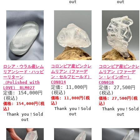
out
out
コロンビア産ピンクレ
ロシア・ウラル産レム
コロンビア産ピンクレ
ムリアン（ファーデ
リアンシード・ハッピ
ムリアン（ファーデ
ン・セルフヒールド）
ーリターン
ン・レインボー）
CON014
（Polished with
CON010
定価: 11,000円
定価: 27,500円
LOVE） RLM027
(税込)
定価: 154,000円
(税込)
(税込)
価格: 11,000円(税
価格: 27,500円(税
込)
価格: 154,000円(税
込)
Thank you！Sold
込)
Thank you！Sold
out
Thank you！Sold
out
out