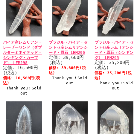
バイア産レムリアン・
ブラジル・バイア・セ
ブラジル・バイア・セ
レーザーワンド（ダブ
ントセ産レムリアンシ
ントセ産レムリアンシ
ルターミネイテッド・
ード・原石 LEM296
ード・原石（シンギン
定価: 39,600円
シンギング・カーブ
グ） LEM295
(税込)
定価: 35,200円
ド） LEM298
定価: 16,500円
(税込)
価格: 39,600円(税
(税込)
込)
価格: 35,200円(税
価格: 16,500円(税
Thank you！Sold
込)
込)
out
Thank you！Sold
Thank you！Sold
out
out