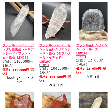
ブラジル・バイア・ア
ブラジル・バイア・セ
ブラジル産レムリアン
レグリ鉱山産レムリア
ントセ産レムリアンシ
シード・ルース
ンシード・ファント
ード・原石（ダブルタ
LEM292
ム・原石 LEM302
ーミネイテッド）
定価: 12,650円
定価: 110,000円
LEM297
(税込)
(税込)
定価: 104,500円
価格: 12,650円(税
価格: 110,000円(税
(税込)
込)
込)
価格: 104,500円(税
在庫 1個
Thank you！Sold
込)
out
在庫 1個