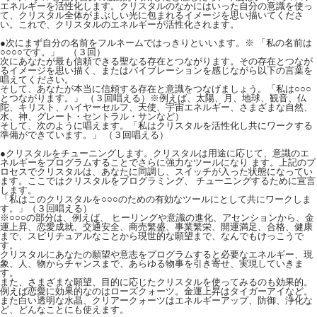
エネルギーを活性化します。クリスタルのなかにはいった自分の意識を使っ
て、クリスタル全体がまぶしい光に包まれるイメージを思い描いてくださ
い。これで、クリスタルのエネルギーが活性化されます。
●次にまず自分の名前をフルネームではっきりといいます。※ 「私の名前は
○○○○です。」 （３回）
次にあなたが最も信頼できる聖なる存在とつながります。その存在とつなが
るイメージを思い描く、またはバイブレーションを感じながら以下の言葉を
唱えてください。
そして、あなたが本当に信頼する存在と意識をつなげましょう。「私は○○○
とつながります。」 （３回唱える）※例えば、太陽、月、地球、観音、仏
陀、キリスト、ハイヤーセルフ、天使、宇宙エネルギー、さまざまな自然、
水、神、グレート・セントラル・サンなど）
そして、次のように唱えます。「私はクリスタルを活性化し共にワークする
準備ができています。」 （３回唱える）
●クリスタルをチューニングします。クリスタルは用途に応じて、意識のエ
ネルギーをプログラムすることでさらに強力なツールになり ます。上記のプ
ロセスでクリスタルは、あなたに同調し、スイッチが入った状態になってい
ます。ここではクリスタルをプログラミング、 チューニングするために宣言
します。
「私はこのクリスタルを○○○のための有効なツールにとして共にワークしま
す。」（３回唱える）
※○○○の部分は、例えば、 ヒーリングや意識の進化、アセンションから、金
運上昇、恋愛成就、交通安全、商売繁盛、事業繁栄、開運満足、合格、健康
まで、スピリチュアルなことから現世的な願望まで、なんでもけっこうで
す。
クリスタルにあなたの願望や意志をプログラムすると必要なエネルギー、現
象、人、物からチャンスまで、あらゆる物事を引き寄せ、実現していきま
す。
また、さまざまな願望、目的に応じたクリスタルを使ってみるのも効果的。
例えば恋愛に効果的なのはローズクォーツ。金運上昇はタイガーアイなど。
また白い透明な水晶、クリアークォーツはエネルギーアップ、防御、浄化な
ど、どんなことにも使えます。