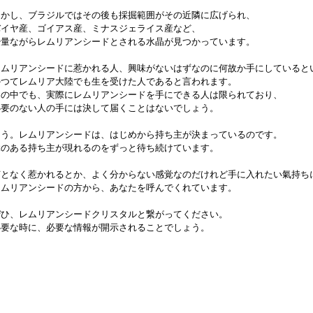
しかし、ブラジルではその後も採掘範囲がその近隣に広げられ、
バイヤ産、ゴイアス産、ミナスジェライス産など、
少量ながらレムリアンシードとされる水晶が見つかっています。
レムリアンシードに惹かれる人、興味がないはずなのに何故か手にしていると
かつてレムリア大陸でも生を受けた人であると言われます。
その中でも、実際にレムリアンシードを手にできる人は限られており、
必要のない人の手には決して届くことはないでしょう。
そう。レムリアンシードは、はじめから持ち主が決まっているのです。
縁のある持ち主が現れるのをずっと待ち続けています。
何となく惹かれるとか、よく分からない感覚なのだけれど手に入れたい氣持ち
レムリアンシードの方から、あなたを呼んでくれています。
ぜひ、レムリアンシードクリスタルと繋がってください。
必要な時に、必要な情報が開示されることでしょう。