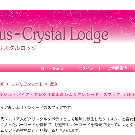
カートをみる
｜
ログイン
｜
ご利用案内
ME
>
レムリアンシード
>
磨き
ラジル・バイア・アレグリ鉱山産レムリアンシード・スフィア LEM
バイア産レムリアンシードのスフィアです。
古代レムリア人がクリスタルをボディとして地球に転生したクリスタルと言わ
面に入ったバーコードが特長で、瞑想中にバーコードを指先で繰っていくと次
レムリア人の智恵にたどり着けると言われます。