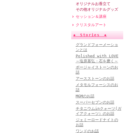
オリジナルお香立て
その他オリジナルグッズ
セッション＆講座
クリスタルアート
◆ Stories ◆
グランドフォーメーショ
ンとは
Polished with LOVE
～塩原基弘・石を磨く～
ボージャイストーンのお
話
アースストーンのお話
メタモルフォーシスのお
話
MGMのお話
スーパーセブンのお話
チタニウムinクォーツ(ガ
イアクォーツ）のお話
ジェミーロードナイトの
お話
ワンドのお話