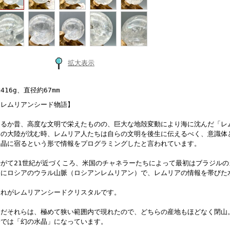
拡大表示
416g、直径約67mm
【レムリアンシード物語】
はるか昔、高度な文明で栄えたものの、巨大な地殻変動により海に沈んだ「レ
その大陸が沈む時、レムリア人たちは自らの文明を後生に伝えるべく、意識体
水晶に宿るという形で情報をプログラミングしたと言われています。
やがて21世紀が近づくころ、米国のチャネラーたちによって最初はブラジルの
次にロシアのウラル山脈（ロシアンレムリアン）で、レムリアの情報を帯びた
それがレムリアンシードクリスタルです。
ただそれらは、極めて狭い範囲内で現れたので、どちらの産地もほどなく閉山
今では「幻の水晶」になっています。