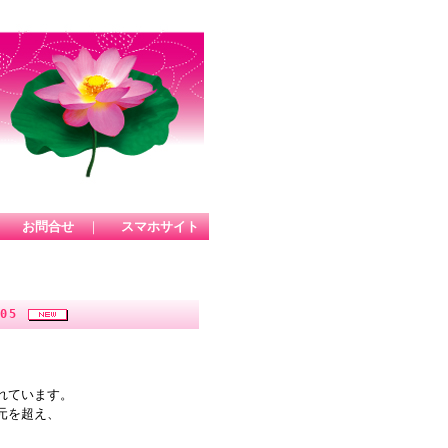
｜
お問合せ
｜
スマホサイト
305
れています。
元を超え、