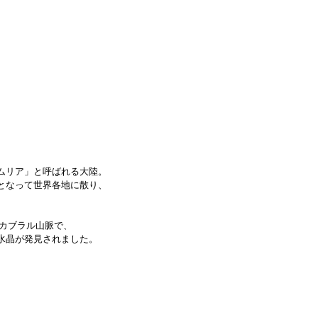
ムリア」と呼ばれる大陸。
となって世界各地に散り、
カブラル山脈で、
水晶が発見されました。
。