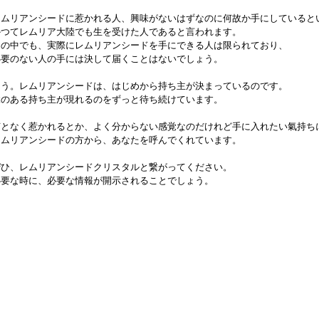
レムリアンシードに惹かれる人、興味がないはずなのに何故か手にしていると
かつてレムリア大陸でも生を受けた人であると言われます。
その中でも、実際にレムリアンシードを手にできる人は限られており、
必要のない人の手には決して届くことはないでしょう。
そう。レムリアンシードは、はじめから持ち主が決まっているのです。
縁のある持ち主が現れるのをずっと待ち続けています。
何となく惹かれるとか、よく分からない感覚なのだけれど手に入れたい氣持ち
レムリアンシードの方から、あなたを呼んでくれています。
ぜひ、レムリアンシードクリスタルと繋がってください。
必要な時に、必要な情報が開示されることでしょう。