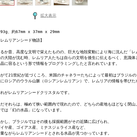
拡大表示
93g、約67mm x 37mm x 29mm
【レムリアンシード物語】
はるか昔、高度な文明で栄えたものの、巨大な地殻変動により海に沈んだ「レ
その大陸が沈む時、レムリア人たちは自らの文明を後生に伝えるべく、意識体
水晶に宿るという形で情報をプログラミングしたと言われています。
やがて21世紀が近づくころ、米国のチャネラーたちによって最初はブラジルの
次にロシアのウラル山脈（ロシアンレムリアン）で、レムリアの情報を帯びた
それがレムリアンシードクリスタルです。
ただそれらは、極めて狭い範囲内で現れたので、どちらの産地もほどなく閉山
今では「幻の水晶」になっています。
しかし、ブラジルではその後も採掘範囲がその近隣に広げられ、
バイヤ産、ゴイアス産、ミナスジェライス産など、
少量ながらレムリアンシードとされる水晶が見つかっています。