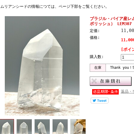
レムリアンシードの情報につては、ページ下部をご覧ください。
ブラジル・バイア産レ
ポリッシュ） LEM307
11,0
定価:
価格:
11,0
[ポイ
購入数:
在庫
Thank you！S
返品・