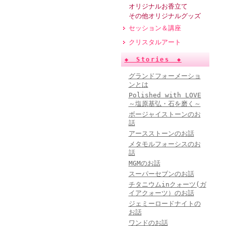
オリジナルお香立て
その他オリジナルグッズ
セッション＆講座
クリスタルアート
◆ Stories ◆
グランドフォーメーショ
ンとは
Polished with LOVE
～塩原基弘・石を磨く～
ボージャイストーンのお
話
アースストーンのお話
メタモルフォーシスのお
話
MGMのお話
スーパーセブンのお話
チタニウムinクォーツ(ガ
イアクォーツ）のお話
ジェミーロードナイトの
お話
ワンドのお話