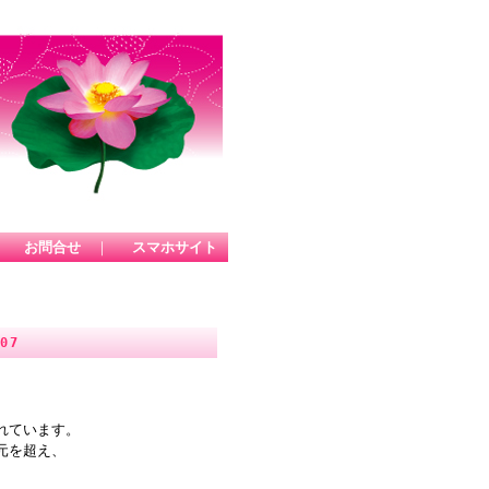
｜
お問合せ
｜
スマホサイト
07
れています。
元を超え、