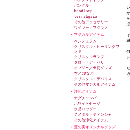
バングル
bondlamp
terra&gaia
その他アクセサリー
ワイヤー／マクラメ
マジカルアイテム
ペンデュラム
クリスタル・ヒーリングワ
ンド
クリスタルランプ
タロー・デ・パリ
オブジェ／天使グッズ
本／CDなど
クリスタル・デバイス
その他マジカルアイテム
浄化アイテム
ナグチャンパ
ホワイトセージ
水晶パウダー
７メタル・ティンシャ
その他浄化アイテム
蓮の実オリジナルグッズ