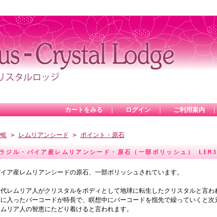
カートをみる
｜
ログイン
｜
ご利用案内
ME
>
レムリアンシード
>
ポイント・原石
ラジル・バイア産レムリアンシード・原石（一部ポリッシュ） LEM3
バイア産レムリアンシードの原石、一部ポリッシュされています。
古代レムリア人がクリスタルをボディとして地球に転生したクリスタルと言わ
面に入ったバーコードが特長で、瞑想中にバーコードを指先で繰っていくと次
レムリア人の智恵にたどり着けると言われます。