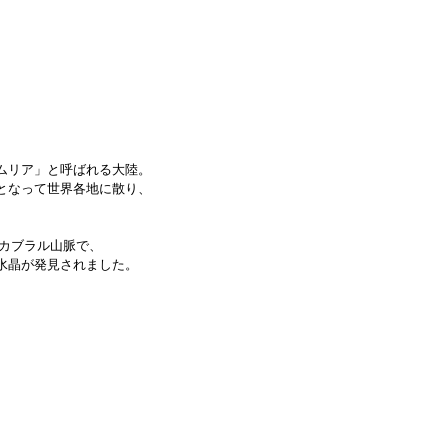
ムリア」と呼ばれる大陸。
となって世界各地に散り、
カブラル山脈で、
水晶が発見されました。
。