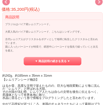
価格:35,200円(税込)
商品説明
ブラジルはバイア産レムリアンシード。
大変人気のバイア産レムリアンシード、こちらはシンギングです。
古代レムリア人がクリスタルをボディとして地球に転生したクリスタルと言われ
ています。
面に入ったバーコードが特長で、瞑想中にバーコードを指先で繰っていくと次元
を超え、
レムリア人の智恵にたどり着けると言われます。
▼ 商品説明の続きを見る ▼
レムリアンシードの情報につては、ページ下部をご覧ください。
約242g、約165mm x 35mm x 31mm
【レムリアンシード物語】
はるか昔、高度な文明で栄えたものの、巨大な地殻変動により海に沈ん
だ「レムリア」と呼ばれる大陸。
その大陸が沈む時、レムリア人たちは自らの文明を後生に伝えるべく、
意識体となって世界各地に散り、
水晶に宿るという形で情報をプログラミングしたと言われています。
やがて21世紀が近づくころ、米国のチャネラーたちによって最初はブラ