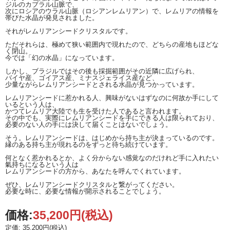
ジルのカブラル山脈で、
次にロシアのウラル山脈（ロシアンレムリアン）で、レムリアの情報を
帯びた水晶が発見されました。
それがレムリアンシードクリスタルです。
ただそれらは、極めて狭い範囲内で現れたので、どちらの産地もほどな
く閉山。
今では「幻の水晶」になっています。
しかし、ブラジルではその後も採掘範囲がその近隣に広げられ、
バイヤ産、ゴイアス産、ミナスジェライス産など、
少量ながらレムリアンシードとされる水晶が見つかっています。
レムリアンシードに惹かれる人、興味がないはずなのに何故か手にして
いるという人は、
かつてレムリア大陸でも生を受けた人であると言われます。
その中でも、実際にレムリアンシードを手にできる人は限られており、
必要のない人の手には決して届くことはないでしょう。
そう。レムリアンシードは、はじめから持ち主が決まっているのです。
縁のある持ち主が現れるのをずっと待ち続けています。
何となく惹かれるとか、よく分からない感覚なのだけれど手に入れたい
氣持ちになるという人は
レムリアンシードの方から、あなたを呼んでくれています。
ぜひ、レムリアンシードクリスタルと繋がってください。
必要な時に、必要な情報が開示されることでしょう。
価格:
35,200円
(税込)
定価: 35,200円(税込)