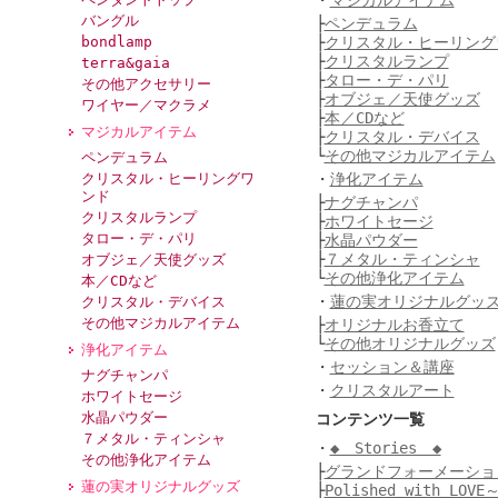
・
マジカルアイテム
バングル
├
ペンデュラム
bondlamp
├
クリスタル・ヒーリング
├
クリスタルランプ
terra&gaia
├
タロー・デ・パリ
その他アクセサリー
├
オブジェ／天使グッズ
ワイヤー／マクラメ
├
本／CDなど
マジカルアイテム
├
クリスタル・デバイス
└
その他マジカルアイテム
ペンデュラム
クリスタル・ヒーリングワ
・
浄化アイテム
ンド
├
ナグチャンパ
クリスタルランプ
├
ホワイトセージ
タロー・デ・パリ
├
水晶パウダー
├
７メタル・ティンシャ
オブジェ／天使グッズ
└
その他浄化アイテム
本／CDなど
・
蓮の実オリジナルグッ
クリスタル・デバイス
その他マジカルアイテム
├
オリジナルお香立て
└
その他オリジナルグッズ
浄化アイテム
・
セッション＆講座
ナグチャンパ
・
クリスタルアート
ホワイトセージ
水晶パウダー
コンテンツ一覧
７メタル・ティンシャ
・
◆ Stories ◆
その他浄化アイテム
├
グランドフォーメーショ
蓮の実オリジナルグッズ
├
Polished with L