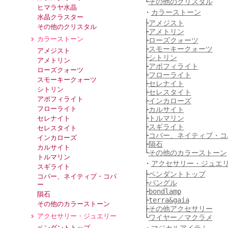
└
その他のクリスタル
ヒマラヤ水晶
・
カラーストーン
水晶クラスター
├
アメジスト
その他のクリスタル
├
アメトリン
カラーストーン
├
ローズクォーツ
├
スモーキークォーツ
アメジスト
├
シトリン
アメトリン
├
アポフィライト
ローズクォーツ
├
フローライト
スモーキークォーツ
├
セレナイト
シトリン
├
セレスタイト
アポフィライト
├
インカローズ
フローライト
├
カルサイト
├
トルマリン
セレナイト
├
スギライト
セレスタイト
├
コパー、ネイティブ・コ
インカローズ
├
隕石
カルサイト
└
その他のカラーストーン
トルマリン
・
アクセサリー・ジュエ
スギライト
├
ペンダントトップ
コパー、ネイティブ・コパ
├
バングル
ー
├
bondlamp
隕石
├
terra&gaia
その他のカラーストーン
├
その他アクセサリー
アクセサリー・ジュエリー
└
ワイヤー／マクラメ
ペンダントトップ