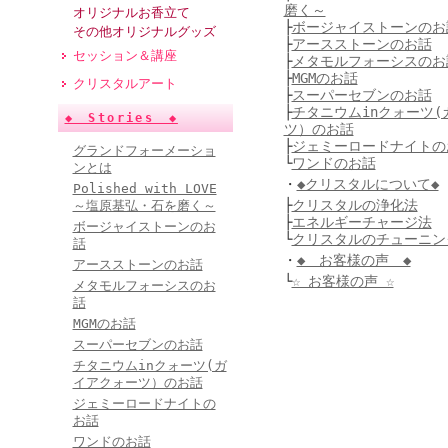
磨く～
オリジナルお香立て
├
ボージャイストーンのお
その他オリジナルグッズ
├
アースストーンのお話
セッション＆講座
├
メタモルフォーシスのお
├
MGMのお話
クリスタルアート
├
スーパーセブンのお話
├
チタニウムinクォーツ(
◆ Stories ◆
ツ）のお話
├
ジェミーロードナイトの
グランドフォーメーショ
└
ワンドのお話
ンとは
・
◆クリスタルについて◆
Polished with LOVE
├
クリスタルの浄化法
～塩原基弘・石を磨く～
├
エネルギーチャージ法
ボージャイストーンのお
└
クリスタルのチューニン
話
・
◆ お客様の声 ◆
アースストーンのお話
└
☆ お客様の声 ☆
メタモルフォーシスのお
話
MGMのお話
スーパーセブンのお話
チタニウムinクォーツ(ガ
イアクォーツ）のお話
ジェミーロードナイトの
お話
ワンドのお話