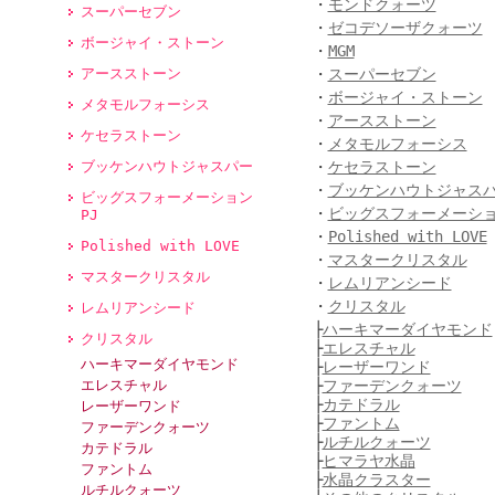
・
モンドクォーツ
スーパーセブン
・
ゼコデソーザクォーツ
ボージャイ・ストーン
・
MGM
アースストーン
・
スーパーセブン
・
ボージャイ・ストーン
メタモルフォーシス
・
アースストーン
ケセラストーン
・
メタモルフォーシス
ブッケンハウトジャスパー
・
ケセラストーン
・
ブッケンハウトジャス
ビッグスフォーメーション
・
ビッグスフォーメーショ
PJ
・
Polished with LOVE
Polished with LOVE
・
マスタークリスタル
マスタークリスタル
・
レムリアンシード
・
クリスタル
レムリアンシード
├
ハーキマーダイヤモンド
クリスタル
├
エレスチャル
ハーキマーダイヤモンド
├
レーザーワンド
エレスチャル
├
ファーデンクォーツ
├
カテドラル
レーザーワンド
├
ファントム
ファーデンクォーツ
├
ルチルクォーツ
カテドラル
├
ヒマラヤ水晶
ファントム
├
水晶クラスター
ルチルクォーツ