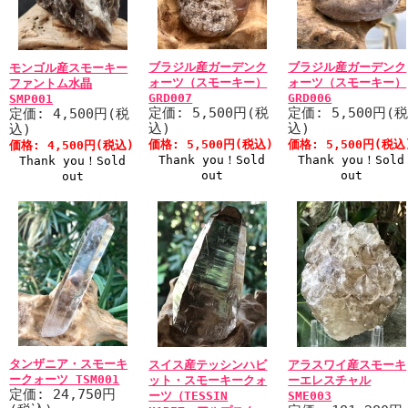
ブラジル産ガーデンク
ブラジル産ガーデンク
モンゴル産スモーキー
ォーツ（スモーキー）
ォーツ（スモーキー）
ファントム水晶
GRD007
GRD006
SMP001
定価: 5,500円(税
定価: 5,500円(
定価: 4,500円(税
込)
込)
込)
価格: 5,500円(税込)
価格: 5,500円(税込
価格: 4,500円(税込)
Thank you！Sold
Thank you！Sold
Thank you！Sold
out
out
out
タンザニア・スモーキ
スイス産テッシンハビ
アラスワイ産スモーキ
ークォーツ TSM001
ット・スモーキークォ
ーエレスチャル
定価: 24,750円
ーツ（TESSIN
SME003