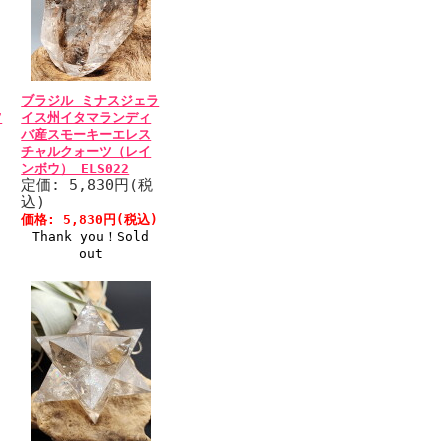
ブラジル ミナスジェラ
7
イス州イタマランディ
バ産スモーキーエレス
チャルクォーツ（レイ
ンボウ） ELS022
定価: 5,830円(税
込)
価格: 5,830円(税込)
Thank you！Sold
out