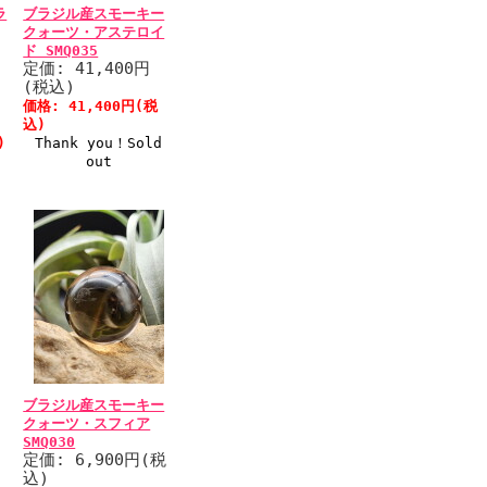
ラ
ブラジル産スモーキー
クォーツ・アステロイ
ド SMQ035
定価: 41,400円
(税込)
税
価格: 41,400円(税
込)
)
Thank you！Sold
out
ブラジル産スモーキー
クォーツ・スフィア
SMQ030
税
定価: 6,900円(税
込)