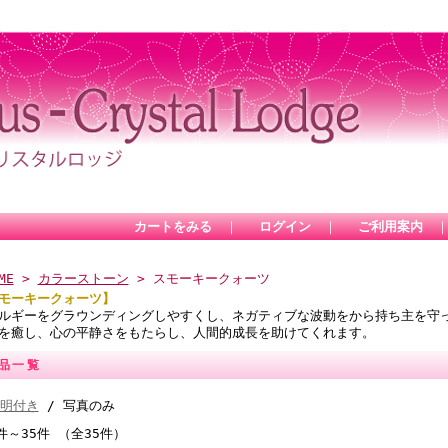
カートをみる
｜
ログイン
｜
ご利用案内
ME
>
カラーストーン
> スモーキークォーツ
モーキークォーツ】
ルギーをグラウンディングしやすくし、ネガティブな波動をから持ち主を守
を癒し、心の平静さをもたらし、人間的成長を助けてくれます。
品一覧
明付き
/ 写真のみ
件～35件 （全35件）