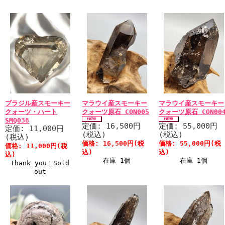
ブラジル産スモーキー
マラウイ産スモーキー
マラウイ産スモーキー
クォーツ・ハート
クォーツ原石 CON005
クォーツ原石 CON00
SMQ038
定価: 16,500円
定価: 55,000円
定価: 11,000円
(税込)
(税込)
(税込)
価格: 16,500円(税
価格: 55,000円(税
価格: 11,000円(税
込)
込)
込)
在庫 1個
在庫 1個
Thank you！Sold
out