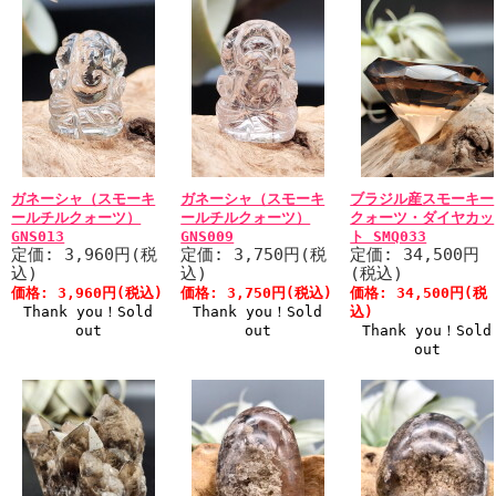
ガネーシャ（スモーキ
ガネーシャ（スモーキ
ブラジル産スモーキー
ールチルクォーツ）
ールチルクォーツ）
クォーツ・ダイヤカッ
GNS013
GNS009
ト SMQ033
定価: 3,960円(税
定価: 3,750円(税
定価: 34,500円
込)
込)
(税込)
価格: 3,960円(税込)
価格: 3,750円(税込)
価格: 34,500円(税
Thank you！Sold
Thank you！Sold
込)
out
out
Thank you！Sold
out