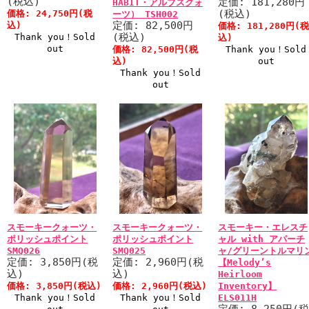
(税込)
定価: 181,280円
HABIT・アルプスクォ
(税込)
価格: 24,750円(税
ーツ） TSH002
定価: 82,500円
込)
価格: 181,280円(
(税込)
Thank you！Sold
込)
out
価格: 82,500円(税
Thank you！Sold
込)
out
Thank you！Sold
out
スモーキークォーツ・
スモーキークォーツ・
スモーキー・エレスチ
ポリッシュポイント
ポリッシュポイント
ャル with アパーチ
SMQ026
SMQ025
ャ/グリーントルマリ
定価: 3,850円(税
定価: 2,960円(税
【Melody’s
込)
込)
Heirloom
価格: 3,850円(税込)
価格: 2,960円(税込)
Inventory】
Thank you！Sold
Thank you！Sold
ELS011H