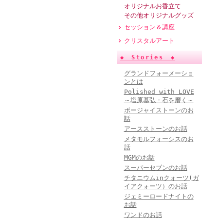
オリジナルお香立て
その他オリジナルグッズ
セッション＆講座
クリスタルアート
◆ Stories ◆
グランドフォーメーショ
ンとは
Polished with LOVE
～塩原基弘・石を磨く～
ボージャイストーンのお
話
アースストーンのお話
メタモルフォーシスのお
話
MGMのお話
スーパーセブンのお話
チタニウムinクォーツ(ガ
イアクォーツ）のお話
ジェミーロードナイトの
お話
ワンドのお話