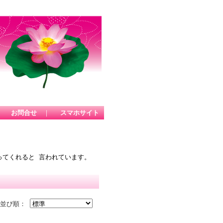
｜
お問合せ
｜
スマホサイト
ってくれると 言われています。
並び順：