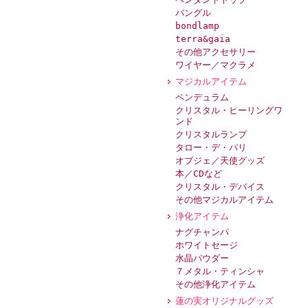
バングル
bondlamp
terra&gaia
その他アクセサリー
ワイヤー／マクラメ
マジカルアイテム
ペンデュラム
クリスタル・ヒーリングワ
ンド
クリスタルランプ
タロー・デ・パリ
オブジェ／天使グッズ
本／CDなど
クリスタル・デバイス
その他マジカルアイテム
浄化アイテム
ナグチャンパ
ホワイトセージ
水晶パウダー
７メタル・ティンシャ
その他浄化アイテム
蓮の実オリジナルグッズ