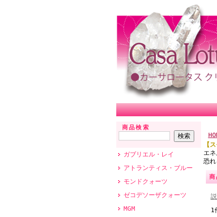
商品検索
HO
【ス
エネ
ガブリエル・レイ
恐れ
アトランティス・ブルー
商
モンドクォーツ
ゼコデソーザクォーツ
説
MGM
1