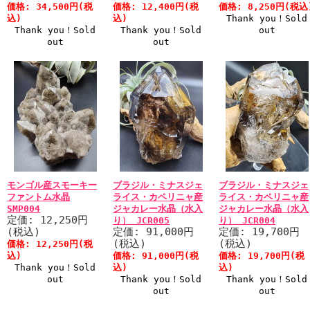
価格: 34,500円(税
価格: 12,400円(税
価格: 8,250円(税込
込)
込)
Thank you！Sold
Thank you！Sold
Thank you！Sold
out
out
out
モンゴル産スモーキー
ブラジル・ミナスジェ
ブラジル・ミナスジェ
ファントム水晶
ライス・カペリニャ産
ライス・カペリニャ産
SMP004
ジャカレー水晶（水入
ジャカレー水晶（水入
定価: 12,250円
り） JCR005
り） JCR004
(税込)
定価: 91,000円
定価: 19,700円
(税込)
(税込)
価格: 12,250円(税
込)
価格: 91,000円(税
価格: 19,700円(税
Thank you！Sold
込)
込)
out
Thank you！Sold
Thank you！Sold
out
out