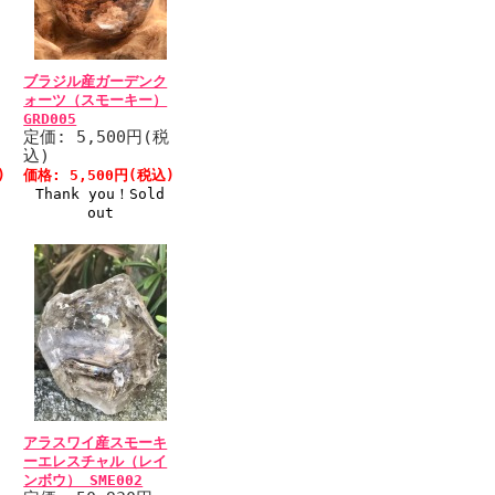
ブラジル産ガーデンク
ォーツ（スモーキー）
GRD005
税
定価: 5,500円(税
込)
)
価格: 5,500円(税込)
Thank you！Sold
out
アラスワイ産スモーキ
ーエレスチャル（レイ
ンボウ） SME002