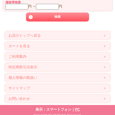
価格帯検索
円 ～
円
お店のトップへ戻る
カートを見る
ご利用案内
特定商取引法表示
個人情報の取扱い
サイトマップ
お問い合わせ
表示：スマートフォン｜
PC