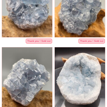
Thank you！Sold out
Thank you！Sold out