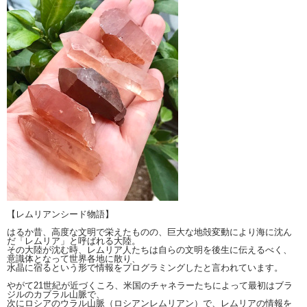
【レムリアンシード物語】
はるか昔、高度な文明で栄えたものの、巨大な地殻変動により海に沈ん
だ「レムリア」と呼ばれる大陸。
その大陸が沈む時、レムリア人たちは自らの文明を後生に伝えるべく、
意識体となって世界各地に散り、
水晶に宿るという形で情報をプログラミングしたと言われています。
やがて21世紀が近づくころ、米国のチャネラーたちによって最初はブラ
ジルのカブラル山脈で、
次にロシアのウラル山脈（ロシアンレムリアン）で、レムリアの情報を