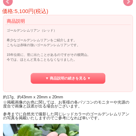
価格:5,100円(税込)
商品説明
ゴールデンレムリアン（レッド）
希少なゴールデンレムリアンをご紹介します。
こちらは赤味の強いゴールデンレムリアンです。
15年位前に、世に出たことがあるのですがその後閉山。
今では、ほとんど見ることもなくなりました。
当時のような大きさのものはなく、かなり小ぶりではありますが、久しぶりに手
に入りました。
▼ 商品説明の続きを見る ▼
マクラメ編みやワイヤーでペンダントにも出来る大きさです。
レムリアンシードは、古代レムリア人の転生という説もあり、水晶のもつ条線
約17g、約43mm x 20mm x 20mm
（レムリアンレッジ）に叡智・情報を託したと言われるクリスタルです。
☆掲載画像のお色に関しては、お客様の各パソコンのモニターや光源の
度合で画像と誤差が出る場合がございます。
意識をレムリアンシードに融合させるようにして、瞑想するのがお勧めです。
参考までに自然光で撮影した同じレッドカラーのゴールデンレムリアン
の写真を掲載いたしますのでご参考になれば幸いです。