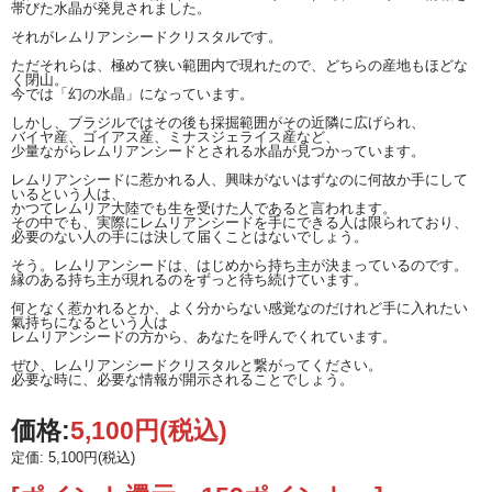
帯びた水晶が発見されました。
それがレムリアンシードクリスタルです。
ただそれらは、極めて狭い範囲内で現れたので、どちらの産地もほどな
く閉山。
今では「幻の水晶」になっています。
しかし、ブラジルではその後も採掘範囲がその近隣に広げられ、
バイヤ産、ゴイアス産、ミナスジェライス産など、
少量ながらレムリアンシードとされる水晶が見つかっています。
レムリアンシードに惹かれる人、興味がないはずなのに何故か手にして
いるという人は、
かつてレムリア大陸でも生を受けた人であると言われます。
その中でも、実際にレムリアンシードを手にできる人は限られており、
必要のない人の手には決して届くことはないでしょう。
そう。レムリアンシードは、はじめから持ち主が決まっているのです。
縁のある持ち主が現れるのをずっと待ち続けています。
何となく惹かれるとか、よく分からない感覚なのだけれど手に入れたい
氣持ちになるという人は
レムリアンシードの方から、あなたを呼んでくれています。
ぜひ、レムリアンシードクリスタルと繋がってください。
必要な時に、必要な情報が開示されることでしょう。
価格:
5,100円
(税込)
定価: 5,100円(税込)