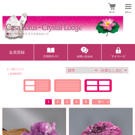
会員登録
1 / 33ページ
（全980件）
1
2
3
4
5
次へ