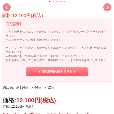
価格:12,100円(税込)
商品説明
ぶどうの房状のつぶつぶがかわいらしいインドネシア産グレープアゲートのオベ
リスク。
色のグラデーションが幻想的で美しいです。
グレープアゲートはとても穏やかなエネルギーを持つ石で、人との結びつきを象
徴する石です。
人間関係において縁が繋がるサポートになってくれるでしょう。
とても優しく癒してくれるので、精神的につらいときに気持ちを楽にしてくれる
でしょう。
▼ 商品説明の続きを見る ▼
○深く優しい癒し
○精神的緊張の緩和
○良好な人間関係
○精神に柔軟さをもたらす
約159g、約114mm x 44mm x 32mm
○良縁を結ぶ
○人間関係の問題解決
○気持ちを軽く
価格:
12,100円
(税込)
定価: 12,100円(税込)