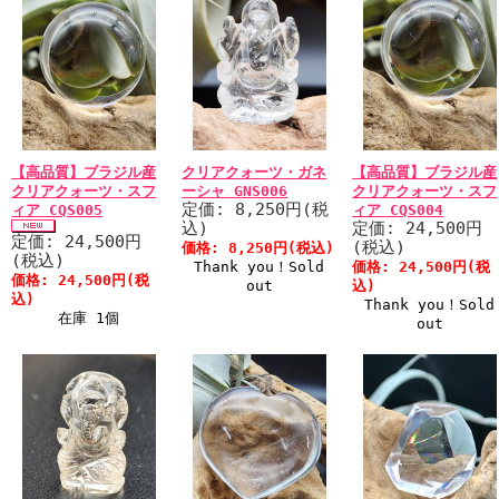
【高品質】ブラジル産
クリアクォーツ・ガネ
【高品質】ブラジル産
クリアクォーツ・スフ
ーシャ GNS006
クリアクォーツ・スフ
定価: 8,250円(税
ィア CQS005
ィア CQS004
込)
定価: 24,500円
定価: 24,500円
(税込)
価格: 8,250円(税込)
(税込)
Thank you！Sold
価格: 24,500円(税
価格: 24,500円(税
out
込)
込)
Thank you！Sold
在庫 1個
out