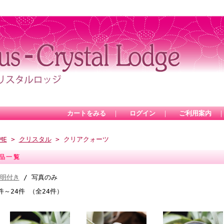
カートをみる
｜
ログイン
｜
ご利用案内
ME
>
クリスタル
> クリアクォーツ
品一覧
明付き
/ 写真のみ
件～24件 （全24件）