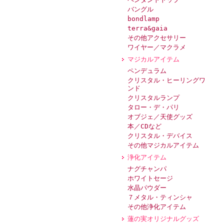
バングル
bondlamp
terra&gaia
その他アクセサリー
ワイヤー／マクラメ
マジカルアイテム
ペンデュラム
クリスタル・ヒーリングワ
ンド
クリスタルランプ
タロー・デ・パリ
オブジェ／天使グッズ
本／CDなど
クリスタル・デバイス
その他マジカルアイテム
浄化アイテム
ナグチャンパ
ホワイトセージ
水晶パウダー
７メタル・ティンシャ
その他浄化アイテム
蓮の実オリジナルグッズ