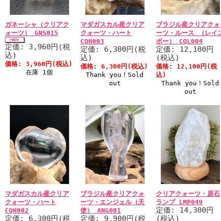
ガネーシャ（クリアク
マダガスカル産クリア
ブラジル産クリアクォ
ォーツ） GNS015
クォーツ・ハート
ーツ・ルース （レイ
CQH003
ボー） CQL004
定価: 3,960円(税
定価: 6,300円(税
定価: 12,100円
込)
込)
(税込)
価格: 3,960円(税込)
価格: 6,300円(税込)
価格: 12,100円(税
在庫 1個
Thank you！Sold
込)
out
Thank you！Sold
out
マダガスカル産クリア
ブラジル産クリアクォ
クリアクォーツ・原石
クォーツ・ハート
ーツ・エンジェル（天
ランプ LMP049
定価: 14,300円
CQH002
使） ANG001
定価: 6,300円(税
定価: 9,900円(税
(税込)