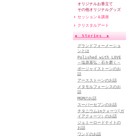
オリジナルお香立て
その他オリジナルグッズ
セッション＆講座
クリスタルアート
◆ Stories ◆
グランドフォーメーショ
ンとは
Polished with LOVE
～塩原基弘・石を磨く～
ボージャイストーンのお
話
アースストーンのお話
メタモルフォーシスのお
話
MGMのお話
スーパーセブンのお話
チタニウムinクォーツ(ガ
イアクォーツ）のお話
ジェミーロードナイトの
お話
ワンドのお話