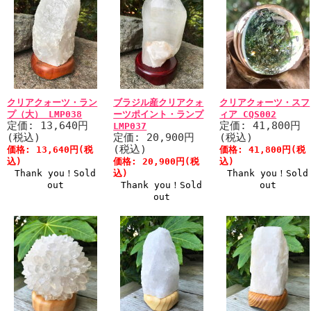
クリアクォーツ・ラン
ブラジル産クリアクォ
クリアクォーツ・スフ
プ（大） LMP038
ーツポイント・ランプ
ィア CQS002
定価: 13,640円
定価: 41,800円
LMP037
(税込)
定価: 20,900円
(税込)
(税込)
価格: 13,640円(税
価格: 41,800円(税
込)
価格: 20,900円(税
込)
Thank you！Sold
込)
Thank you！Sold
out
Thank you！Sold
out
out