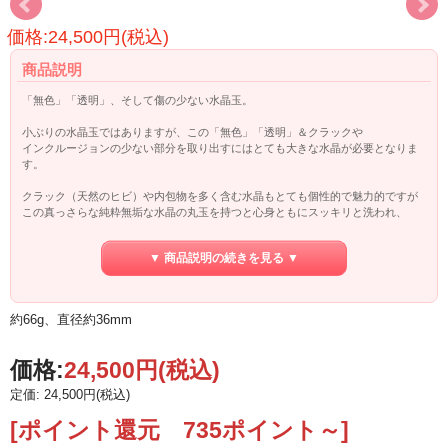
価格:24,500円(税込)
商品説明
「無色」「透明」、そして傷の少ない水晶玉。
小ぶりの水晶玉ではありますが、この「無色」「透明」＆クラックや
インクルージョンの少ない部分を取り出すにはとても大きな水晶が必要となりま
す。
クラック（天然のヒビ）や内包物を多く含む水晶もとても個性的で魅力的ですが
この真っさらな純粋無垢な水晶の丸玉を持つと心身ともにスッキリと洗われ、
先入観や固定観念を寄せつけないというイメージです。
水晶占いなどにも使われうというのも、納得です。
▼ 商品説明の続きを見る ▼
約66g、直径約36mm
価格:
24,500円
(税込)
定価: 24,500円(税込)
[ポイント還元 735ポイント～]