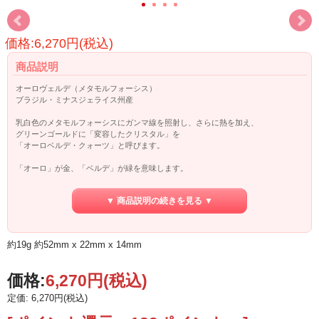
価格:6,270円(税込)
商品説明
オーロヴェルデ（メタモルフォーシス）
ブラジル・ミナスジェライス州産
乳白色のメタモルフォーシスにガンマ線を照射し、さらに熱を加え、
グリーンゴールドに「変容したクリスタル」を
「オーロベルデ・クォーツ」と呼びます。
「オーロ」が金、「ベルデ」が緑を意味します。
そもそもメタモルフォーシスは、このように色やメタフィジカルな特性が
▼ 商品説明の続きを見る ▼
変化することから「変化する＝メタモルフォーシス」という名前が付けられまし
た。
グランドフォーメーションストーンのうちの一つでもあります。
約19g 約52mm x 22mm x 14mm
今回ご紹介するオーロヴェルデの磨きは一部原石部分が残っているものもござい
ます。
チャクラに乗せるなどして、クリスタルヒーリングワークでも活躍してくれそう
価格:
6,270円
(税込)
です。
定価: 6,270円(税込)
メタモルフォーシスは全チャクラを活性しますが、
オーロヴェルデは、特に第3チャクラや第4チャクラを活性化させます。