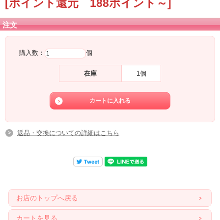
[ポイント還元 188ポイント～]
それだけでなく、オーロヴェルデになると変容の際に黒くなった時の
グラウンディングのパワーも継承しています。
注文
※このクリスタルは、アースラブワークス様より仕入れたものですが、
オーロベルデはメロディさんが名付けたものの商標登録はされていないため
メタモルフォーシスのような証明書の発行はございませんのでご了承くださいま
購入数：
個
せ。
在庫
1個
返品・交換についての詳細はこちら
お店のトップへ戻る
カートを見る