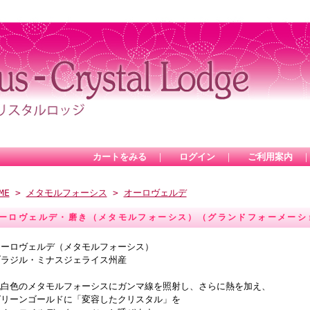
カートをみる
｜
ログイン
｜
ご利用案内
ME
>
メタモルフォーシス
>
オーロヴェルデ
ーロヴェルデ・磨き（メタモルフォーシス）（グランドフォーメーショ
オーロヴェルデ（メタモルフォーシス）
ブラジル・ミナスジェライス州産
乳白色のメタモルフォーシスにガンマ線を照射し、さらに熱を加え、
グリーンゴールドに「変容したクリスタル」を