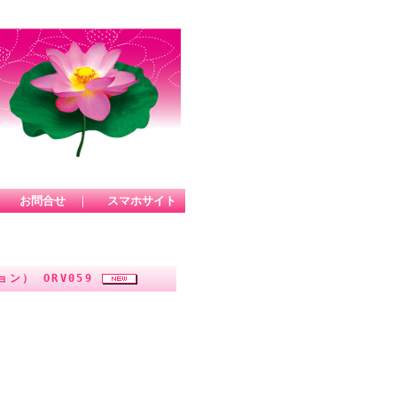
｜
お問合せ
｜
スマホサイト
ン） ORV059