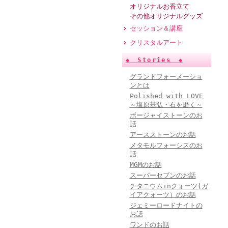
オリジナルお香立て
その他オリジナルグッズ
セッション＆講座
クリスタルアート
◆ Stories ◆
グランドフォーメーショ
ンとは
Polished with LOVE
～塩原基弘・石を磨く～
ボージャイストーンのお
話
アースストーンのお話
メタモルフォーシスのお
話
MGMのお話
スーパーセブンのお話
チタニウムinクォーツ(ガ
イアクォーツ）のお話
ジェミーロードナイトの
お話
ワンドのお話