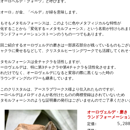
「オーロベルデ・クォーツ」と呼びます。
「オーロ」が金、「ベルデ」が緑を意味します。
そもそもメタモルフォーシスは、このように色やメタフィジカルな特性が
変化することから「変化する＝メタモルフォーシス」という名前が付けられま
グランドフォーメーションストーンのうちの一つでもあります。
今回ご紹介するオーロヴェルデの磨きは一部原石部分が残っているものもござ
チャクラに乗せるなどして、クリスタルヒーリングワークでも活躍してくれそ
メタモルフォーシスは全チャクラを活性しますが、
オーロヴェルデは、特に第3チャクラや第4チャクラを活性化させます。
それだけでなく、オーロヴェルデになると変容の際に黒くなった時の
グラウンディングのパワーも継承しています。
※このクリスタルは、アースラブワークス様より仕入れたものですが、
オーロベルデはメロディさんが名付けたものの商標登録はされていないため
メタモルフォーシスのような証明書の発行はございませんのでご了承ください
オーロヴェルデ・磨き
ランドフォーメーション）
5,28
定価: