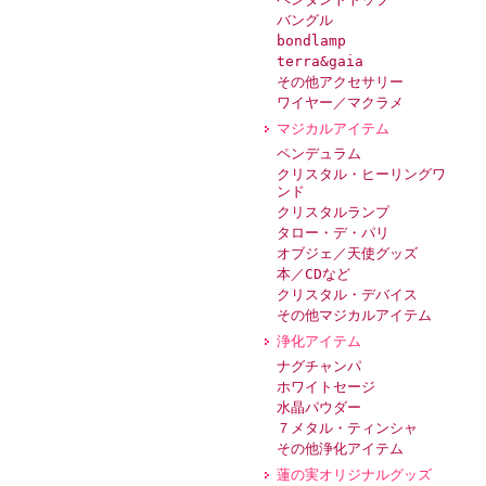
バングル
bondlamp
terra&gaia
その他アクセサリー
ワイヤー／マクラメ
マジカルアイテム
ペンデュラム
クリスタル・ヒーリングワ
ンド
クリスタルランプ
タロー・デ・パリ
オブジェ／天使グッズ
本／CDなど
クリスタル・デバイス
その他マジカルアイテム
浄化アイテム
ナグチャンパ
ホワイトセージ
水晶パウダー
７メタル・ティンシャ
その他浄化アイテム
蓮の実オリジナルグッズ