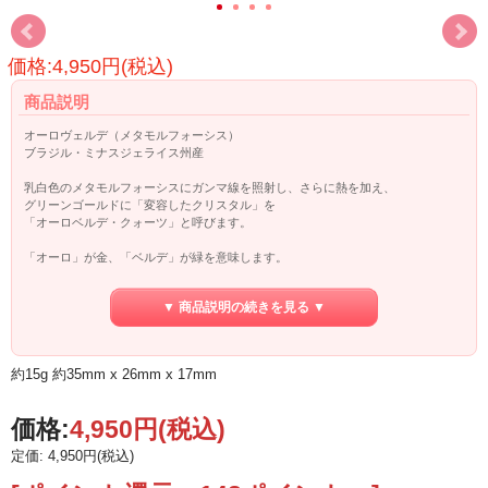
価格:4,950円(税込)
商品説明
オーロヴェルデ（メタモルフォーシス）
ブラジル・ミナスジェライス州産
乳白色のメタモルフォーシスにガンマ線を照射し、さらに熱を加え、
グリーンゴールドに「変容したクリスタル」を
「オーロベルデ・クォーツ」と呼びます。
「オーロ」が金、「ベルデ」が緑を意味します。
そもそもメタモルフォーシスは、このように色やメタフィジカルな特性が
▼ 商品説明の続きを見る ▼
変化することから「変化する＝メタモルフォーシス」という名前が付けられまし
た。
グランドフォーメーションストーンのうちの一つでもあります。
約15g 約35mm x 26mm x 17mm
今回ご紹介するオーロヴェルデの磨きは一部原石部分が残っているものもござい
ます。
チャクラに乗せるなどして、クリスタルヒーリングワークでも活躍してくれそう
価格:
4,950円
(税込)
です。
定価: 4,950円(税込)
メタモルフォーシスは全チャクラを活性しますが、
オーロヴェルデは、特に第3チャクラや第4チャクラを活性化させます。