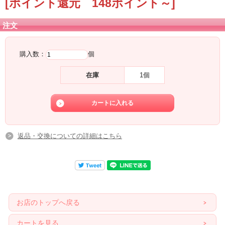
[ポイント還元 148ポイント～]
それだけでなく、オーロヴェルデになると変容の際に黒くなった時の
グラウンディングのパワーも継承しています。
注文
※このクリスタルは、アースラブワークス様より仕入れたものですが、
オーロベルデはメロディさんが名付けたものの商標登録はされていないため
メタモルフォーシスのような証明書の発行はございませんのでご了承くださいま
購入数：
個
せ。
在庫
1個
返品・交換についての詳細はこちら
お店のトップへ戻る
カートを見る