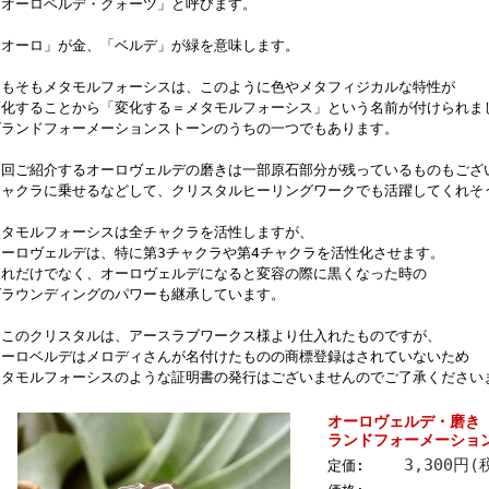
「オーロベルデ・クォーツ」と呼びます。
「オーロ」が金、「ベルデ」が緑を意味します。
そもそもメタモルフォーシスは、このように色やメタフィジカルな特性が
変化することから「変化する＝メタモルフォーシス」という名前が付けられま
グランドフォーメーションストーンのうちの一つでもあります。
今回ご紹介するオーロヴェルデの磨きは一部原石部分が残っているものもござ
チャクラに乗せるなどして、クリスタルヒーリングワークでも活躍してくれそ
メタモルフォーシスは全チャクラを活性しますが、
オーロヴェルデは、特に第3チャクラや第4チャクラを活性化させます。
それだけでなく、オーロヴェルデになると変容の際に黒くなった時の
グラウンディングのパワーも継承しています。
※このクリスタルは、アースラブワークス様より仕入れたものですが、
オーロベルデはメロディさんが名付けたものの商標登録はされていないため
メタモルフォーシスのような証明書の発行はございませんのでご了承ください
オーロヴェルデ・磨き
ランドフォーメーション）
3,300円(
定価: