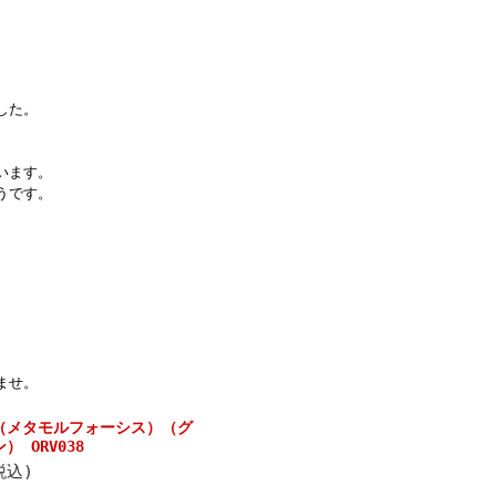
した。
います。
うです。
ませ。
（メタモルフォーシス）（グ
 ORV038
税込)