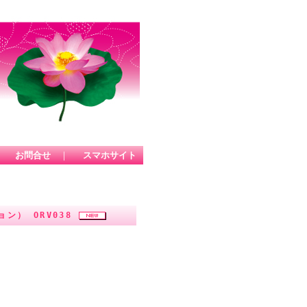
｜
お問合せ
｜
スマホサイト
ン） ORV038