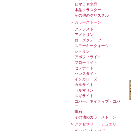
ヒマラヤ水晶
水晶クラスター
その他のクリスタル
カラーストーン
アメジスト
アメトリン
ローズクォーツ
スモーキークォーツ
シトリン
アポフィライト
フローライト
セレナイト
セレスタイト
インカローズ
カルサイト
トルマリン
スギライト
コパー、ネイティブ・コパ
ー
隕石
その他のカラーストーン
アクセサリー・ジュエリー
ペンダントトップ