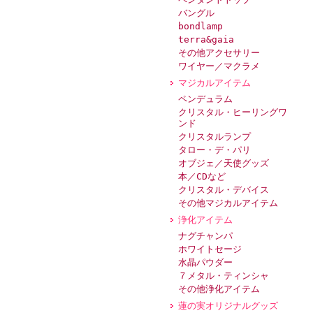
バングル
bondlamp
terra&gaia
その他アクセサリー
ワイヤー／マクラメ
マジカルアイテム
ペンデュラム
クリスタル・ヒーリングワ
ンド
クリスタルランプ
タロー・デ・パリ
オブジェ／天使グッズ
本／CDなど
クリスタル・デバイス
その他マジカルアイテム
浄化アイテム
ナグチャンパ
ホワイトセージ
水晶パウダー
７メタル・ティンシャ
その他浄化アイテム
蓮の実オリジナルグッズ