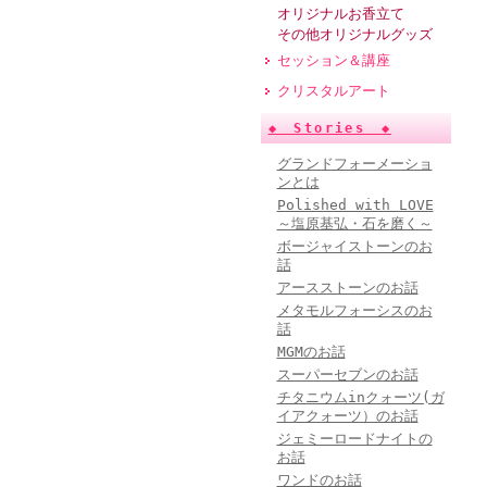
オリジナルお香立て
その他オリジナルグッズ
セッション＆講座
クリスタルアート
◆ Stories ◆
グランドフォーメーショ
ンとは
Polished with LOVE
～塩原基弘・石を磨く～
ボージャイストーンのお
話
アースストーンのお話
メタモルフォーシスのお
話
MGMのお話
スーパーセブンのお話
チタニウムinクォーツ(ガ
イアクォーツ）のお話
ジェミーロードナイトの
お話
ワンドのお話