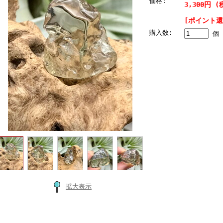
価格:
3,300円 (
[ポイント還
購入数:
個
拡大表示