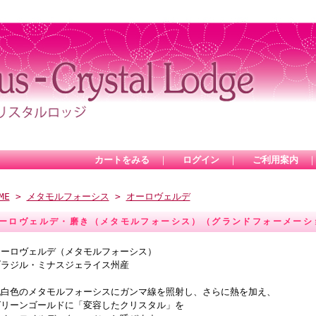
カートをみる
｜
ログイン
｜
ご利用案内
ME
>
メタモルフォーシス
>
オーロヴェルデ
ーロヴェルデ・磨き（メタモルフォーシス）（グランドフォーメーショ
オーロヴェルデ（メタモルフォーシス）
ブラジル・ミナスジェライス州産
乳白色のメタモルフォーシスにガンマ線を照射し、さらに熱を加え、
グリーンゴールドに「変容したクリスタル」を