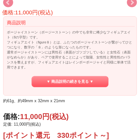
価格:11,000円(税込)
商品説明
ボージャイストーン（ボージーストーン）の中でも非常に稀少なフィギュアエイ
ト（8の字型）です。
フィギュアエイト（figure８）とは、ふたつのボージャイストーンが繋がってひと
つになり、数字の「８」のような形になったものです。
通常ボージャイストーンには男性石（表面がゴツゴツしている）と女性石（表面
がなめらか）があり、ペアで使用することによって陰陽、女性性と男性性のバラ
ンスを整えますが、フィギュアエイトはレインボーボージャイと同様に単体で活
用できます。
手に持つと、自分の影の部分、つまり抑圧された辛い記憶やネガティブな思考パ
ターンや行動を明らかにし、徐々に癒してくれると言われています。
▼ 商品説明の続きを見る ▼
またグラウンディング、センタリングにも使えます。カーサロータスでは、ボー
ジャイストーンのワークショップを開催しております。
ボージャイがどんな働きをするのか、そしてその働きをどのように効果的に使っ
ていくのか、
約61g、約49mm x 32mm x 21mm
実際に体験しながら習得していただきます。
ご興味ありましたら、お気軽にお問い合わせくださいませ。
価格:
11,000円
(税込)
ボージャイストーンの詳しい情報は
コチラ♪
定価: 11,000円(税込)
[ポイント還元 330ポイント～]