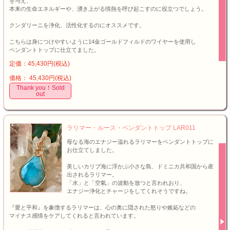
を与え、
本来の生命エネルギーや、湧き上がる情熱を呼び起こすのに役立つでしょう。
クンダリーニを浄化、活性化するのにオススメです。
こちらは身につけやすいように14金ゴールドフィルドのワイヤーを使用し
ペンダントトップに仕立てました。
定価：45,430円(税込)
価格： 45,430円(税込)
Thank you！Sold
out
ラリマー・ルース・ペンダントトップ LAR011
母なる海のエナジー溢れるラリマーをペンダントトップに
お仕立てしました。
美しいカリブ海に浮かぶ小さな島、ドミニカ共和国から産
出されるラリマー。
「水」と「空氣」の波動を放つと言われおり、
エナジー浄化とチャージをしてくれそうですね。
『愛と平和』を象徴するラリマーは、心の奥に隠された怒りや嫉妬などの
マイナス感情をケアしてくれると言われています。