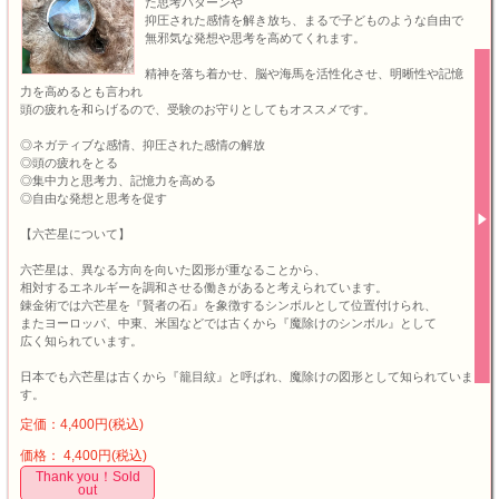
た思考パターンや
抑圧された感情を解き放ち、まるで子どものような自由で
無邪気な発想や思考を高めてくれます。
精神を落ち着かせ、脳や海馬を活性化させ、明晰性や記憶
力を高めるとも言われ
頭の疲れを和らげるので、受験のお守りとしてもオススメです。
◎ネガティブな感情、抑圧された感情の解放
◎頭の疲れをとる
◎集中力と思考力、記憶力を高める
◎自由な発想と思考を促す
【六芒星について】
六芒星は、異なる方向を向いた図形が重なることから、
相対するエネルギーを調和させる働きがあると考えられています。
錬金術では六芒星を『賢者の石』を象徴するシンボルとして位置付けられ、
またヨーロッパ、中東、米国などでは古くから『魔除けのシンボル』として
広く知られています。
日本でも六芒星は古くから『籠目紋』と呼ばれ、魔除けの図形として知られていま
す。
定価：4,400円(税込)
価格： 4,400円(税込)
Thank you！Sold
out