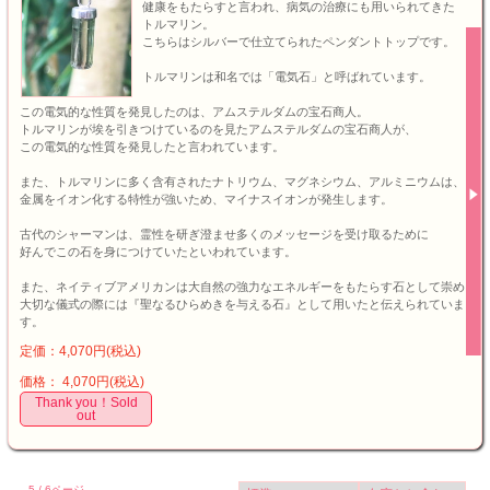
健康をもたらすと言われ、病気の治療にも用いられてきた
トルマリン。
こちらはシルバーで仕立てられたペンダントトップです。
トルマリンは和名では「電気石」と呼ばれています。
この電気的な性質を発見したのは、アムステルダムの宝石商人。
トルマリンが埃を引きつけているのを見たアムステルダムの宝石商人が、
この電気的な性質を発見したと言われています。
また、トルマリンに多く含有されたナトリウム、マグネシウム、アルミニウムは、
金属をイオン化する特性が強いため、マイナスイオンが発生します。
古代のシャーマンは、霊性を研ぎ澄ませ多くのメッセージを受け取るために
好んでこの石を身につけていたといわれています。
また、ネイティブアメリカンは大自然の強力なエネルギーをもたらす石として崇め
大切な儀式の際には『聖なるひらめきを与える石』として用いたと伝えられていま
す。
定価：4,070円(税込)
価格： 4,070円(税込)
Thank you！Sold
out
5 / 6ページ