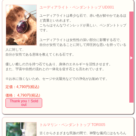
ユーディアライト・ペンダントトップ UD001
ユーディアライトは希少な石で、赤い色が鮮やかであるほ
ど貴重といわれます。
こちらはそんなワインレッドが美しい、ペンダントトップ
です。
ユーディアライトは女性性の深い部分に影響する石で、
自分が女性であることに対して抑圧的な思いを持っている
人に対して、
自分が女性である意味を教えてくれる石です。
優しい癒しの力を持つ石でもあり、身体のエネルギーを活性させます。
また、宇宙や自然の流れとの一体化を促す石とも言われています。
※お水に強くないため、セージや太陽光などでの浄化がお勧めです。
定価：4,790円(税込)
価格： 4,790円(税込)
Thank you！Sold
out
トルマリン・ペンダントトップ TOR005
古くからさまざまな民族の間で、神聖な儀式にはもちろん