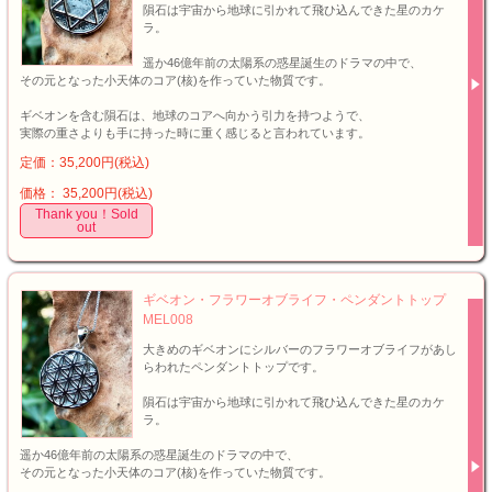
隕石は宇宙から地球に引かれて飛ひ込んできた星のカケ
ラ。
遥か46億年前の太陽系の惑星誕生のドラマの中で、
その元となった小天体のコア(核)を作っていた物質です。
ギベオンを含む隕石は、地球のコアへ向かう引力を持つようで、
実際の重さよりも手に持った時に重く感じると言われています。
定価：35,200円(税込)
価格： 35,200円(税込)
Thank you！Sold
out
ギベオン・フラワーオブライフ・ペンダントトップ
MEL008
大きめのギベオンにシルバーのフラワーオブライフがあし
らわれたペンダントトップです。
隕石は宇宙から地球に引かれて飛ひ込んできた星のカケ
ラ。
遥か46億年前の太陽系の惑星誕生のドラマの中で、
その元となった小天体のコア(核)を作っていた物質です。