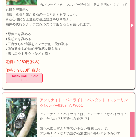
カバンサイトのエネルギー特性は、数ある石の中において
も最も宇宙的な
情報、意識と繋がる石の一つと言えるでしょう。
また心理的な圧迫感や強迫観念を取り除き、
精神の状態をクリアに保つのに有用な石とも言われます。
○想像力を高める
○発想力を高める
○宇宙からの情報をアンテナ的に受け取る
○強迫観念や心理的圧迫感を取り除く
○悲しみやトラウマなどを癒す
定価：9,680円(税込)
価格： 9,680円(税込)
Thank you！Sold
out
アンモナイト・パイライト・ペンダント（スターリン
グシルバー925） APY001
アンモナイト・パイライトは、アンモナイトがパイライト
化したもので大変希少な化石です。
硫化水素に富んだ酸素の少ない海底において、
アンモナイトなどの殻の石灰成分が長い年月をかけて