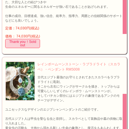
た、大切な人との結びつきや
生命のエネルギーに関るエネルギーが強い石であることがあげられます。
仕事の成功、目標達成、強い信念、統率力、指導力、周囲との信頼関係のサポート
などにも良いでしょう。
定価：74,030円(税込)
価格： 74,030円(税込)
Thank you！Sold
out
レインボームーンストーン・ラブラドライト（スカラ
ベ）・ペンダント RMS008
古代エジプト最強のお守りとされてきたスカラベをラブラ
ドライトに彫刻。
そこから左右にウィングがサークルを描き、トップからは
可愛らしいしずくのレインボウ・ムーンストーンが。
そしてバチカン部分にはエジプトの象徴であるアンクのモ
チーフがデザイン。
ユニセックスなデザインのエジプシャンペンダントのご紹介です。
古代エジプト人は甲虫を聖なる虫と崇拝し、スカラベとして装飾品や墓の供物に取
り入れました。
黄金虫の活動を、大地から現れる新しい生命の象徴とし、復活をもあらわします。