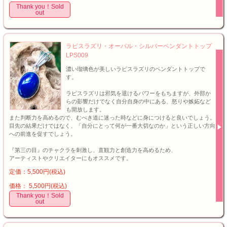
Thank you！Sold
out
ラピスラズリ・オーバル・シルバーペンダントトップ
LPS009
濃い瑠璃色が美しいラピスラズリのペンダントトップで
す。
ラピスラズリは邪気を退けるパワーをもちますが、外部か
らの影響だけでなく自分自身の中にある、怒りや嫉妬など
も開放します。
また判断力を高めるので、むべき道に迷った時などに身につけると良いでしょう。
目先の結果だけではなく、「自分にとって何が一番大切なのか」という正しい方向
への前進を促すでしょう。
『第三の目』のチャクラを刺激し、直観力と創造力を高めるため、
アーティストやクリエイターにもオススメです。
定価：5,500円(税込)
価格： 5,500円(税込)
Thank you！Sold
out