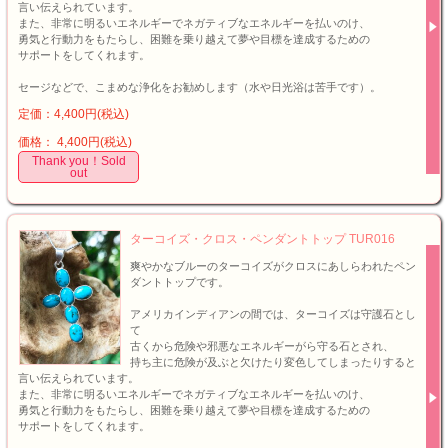
言い伝えられています。
また、非常に明るいエネルギーでネガティブなエネルギーを払いのけ、
勇気と行動力をもたらし、困難を乗り越えて夢や目標を達成するための
サポートをしてくれます。
セージなどで、こまめな浄化をお勧めします（水や日光浴は苦手です）。
定価：4,400円(税込)
価格： 4,400円(税込)
Thank you！Sold
out
ターコイズ・クロス・ペンダントトップ TUR016
爽やかなブルーのターコイズがクロスにあしらわれたペン
ダントトップです。
アメリカインディアンの間では、ターコイズは守護石とし
て
古くから危険や邪悪なエネルギーがら守る石とされ、
持ち主に危険が及ぶと欠けたり変色してしまったりすると
言い伝えられています。
また、非常に明るいエネルギーでネガティブなエネルギーを払いのけ、
勇気と行動力をもたらし、困難を乗り越えて夢や目標を達成するための
サポートをしてくれます。