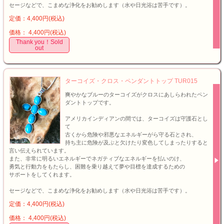
セージなどで、こまめな浄化をお勧めします（水や日光浴は苦手です）。
定価：4,400円(税込)
価格： 4,400円(税込)
Thank you！Sold
out
ターコイズ・クロス・ペンダントトップ TUR015
爽やかなブルーのターコイズがクロスにあしらわれたペン
ダントトップです。
アメリカインディアンの間では、ターコイズは守護石とし
て
古くから危険や邪悪なエネルギーがら守る石とされ、
持ち主に危険が及ぶと欠けたり変色してしまったりすると
言い伝えられています。
また、非常に明るいエネルギーでネガティブなエネルギーを払いのけ、
勇気と行動力をもたらし、困難を乗り越えて夢や目標を達成するための
サポートをしてくれます。
セージなどで、こまめな浄化をお勧めします（水や日光浴は苦手です）。
定価：4,400円(税込)
価格： 4,400円(税込)