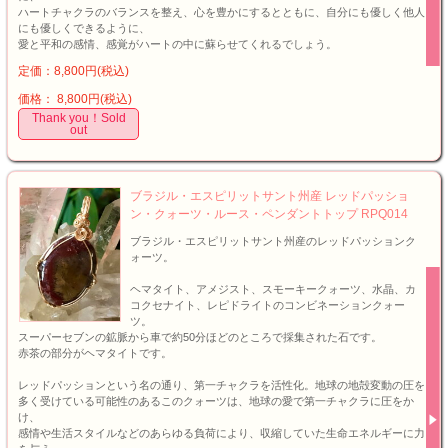
ハートチャクラのバランスを整え、心を豊かにするとともに、自分にも優しく他人
にも優しくできるように、
愛と平和の感情、感覚がハートの中に蘇らせてくれるでしょう。
定価：8,800円(税込)
価格： 8,800円(税込)
Thank you！Sold
out
ブラジル・エスピリットサント州産 レッドパッショ
ン・クォーツ・ルース・ペンダントトップ RPQ014
ブラジル・エスピリットサント州産のレッドパッションク
ォーツ。
ヘマタイト、アメジスト、スモーキークォーツ、水晶、カ
コクセナイト、レピドライトのコンビネーションクォー
ツ。
スーパーセブンの鉱脈から車で約50分ほどのところで採集された石です。
赤茶の部分がヘマタイトです。
レッドパッションという名の通り、第一チャクラを活性化。地球の地殻変動の圧を
多く受けている可能性のあるこのクォーツは、地球の愛で第一チャクラに圧をか
け、
感情や生活スタイルなどのあらゆる負荷により、収縮していた生命エネルギーに力