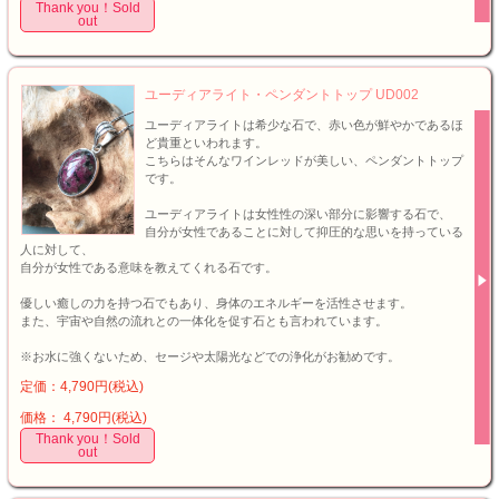
Thank you！Sold
out
ユーディアライト・ペンダントトップ UD002
ユーディアライトは希少な石で、赤い色が鮮やかであるほ
ど貴重といわれます。
こちらはそんなワインレッドが美しい、ペンダントトップ
です。
ユーディアライトは女性性の深い部分に影響する石で、
自分が女性であることに対して抑圧的な思いを持っている
人に対して、
自分が女性である意味を教えてくれる石です。
優しい癒しの力を持つ石でもあり、身体のエネルギーを活性させます。
また、宇宙や自然の流れとの一体化を促す石とも言われています。
※お水に強くないため、セージや太陽光などでの浄化がお勧めです。
定価：4,790円(税込)
価格： 4,790円(税込)
Thank you！Sold
out