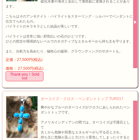
硫化水素や海水と反応して黄鉄鉱に置換されることがあり
ます。
こちらはそのアンモナイト・パイライトをスターリング・シルバーでペンダントに
仕立てられたもの。
パイライトのキラキラとした結晶が美しいです。
パイライトは非常に強い邪気払いの石のひとつです。
ひとの想念や環境的なレベルでのネガティブなエネルギーから持ち主を守ります。
また、分析力を高めたり、犠牲心の緩和、グラウンディングのサポートも。
定価：27,500円(税込)
価格： 27,500円(税込)
Thank you！Sold
out
ターコイズ・クロス・ペンダントトップ TUR017
爽やかなブルーのターコイズがクロスにあしらわれたペン
ダントトップです。
アメリカインディアンの間では、ターコイズは守護石とし
て
古くから危険や邪悪なエネルギーがら守る石とされ、
持ち主に危険が及ぶと欠けたり変色してしまったりすると