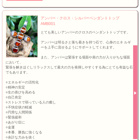
アンバー・クロス・シルバーペンダントトップ
AMB001
とても美しいアンバーのクロスのペンダントトップです。
アンバーは明るさと落ち着きを持つ石で、心身のエネ ルギ
ーを上手に流せるようにサポートしてくれます。
また、アンバーは緊張する場面や肩の力が入りがちな場面
において、
緊張を解きほぐしリラックスして最大の力を発揮しやすくする為にとても有益な石
でもあります。
○エネルギーの活性化
○精神の安定
○生の喜びを高める
○自己肯定
○ストレスで弱っている人の癒し
○不快症状の軽減
○円滑な人間関係
○緊張緩和
○あがり症に
○金運
○本番、勝負に強くなる
○余計な力みを抜く