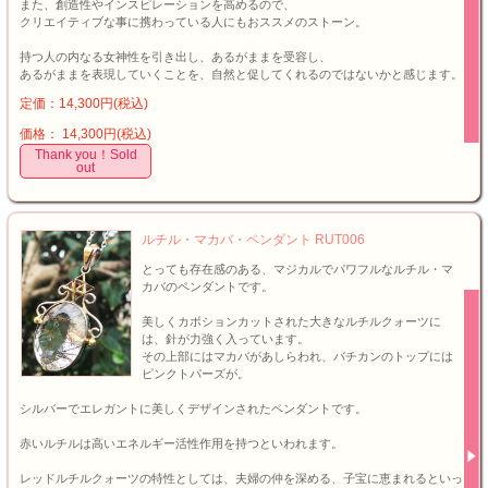
また、創造性やインスピレーションを高めるので、
クリエイティブな事に携わっている人にもおススメのストーン。
持つ人の内なる女神性を引き出し、あるがままを受容し、
あるがままを表現していくことを、自然と促してくれるのではないかと感じます。
定価：14,300円(税込)
価格： 14,300円(税込)
Thank you！Sold
out
ルチル・マカバ・ペンダント RUT006
とっても存在感のある、マジカルでパワフルなルチル・マ
カバのペンダントです。
美しくカボションカットされた大きなルチルクォーツに
は、針が力強く入っています。
その上部にはマカバがあしらわれ、バチカンのトップには
ピンクトパーズが。
シルバーでエレガントに美しくデザインされたペンダントです。
赤いルチルは高いエネルギー活性作用を持つといわれます。
レッドルチルクォーツの特性としては、夫婦の仲を深める、子宝に恵まれるといっ