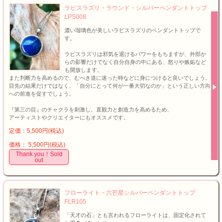
ラピスラズリ・ラウンド・シルバーペンダントトップ
LPS008
濃い瑠璃色が美しいラピスラズリのペンダントトップで
す。
ラピスラズリは邪気を退けるパワーをもちますが、外部か
らの影響だけでなく自分自身の中にある、怒りや嫉妬など
も開放します。
また判断力を高めるので、むべき道に迷った時などに身につけると良いでしょう。
目先の結果だけではなく、「自分にとって何が一番大切なのか」という正しい方向
への前進を促すでしょう。
『第三の目』のチャクラを刺激し、直観力と創造力を高めるため、
アーティストやクリエイターにもオススメです。
定価：5,500円(税込)
価格： 5,500円(税込)
Thank you！Sold
out
フローライト・六芒星シルバーペンダントトップ
FLR105
「天才の石」とも言われるフローライトは、固定化されて