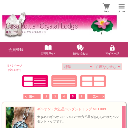
会員登録
5 / 6ページ
（全112件）
前へ
2
3
4
5
6
次へ
ギベオン・六芒星ペンダントトップ MEL009
大きめのギベオンにシルバーの六芒星があしらわれたペン
ダントトップです。