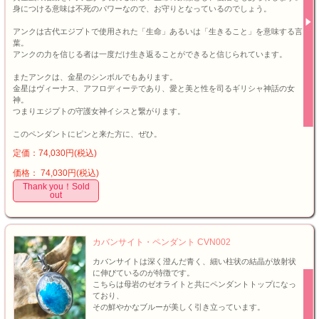
身につける意味は不死のパワーなので、お守りとなっているのでしょう。
アンクは古代エジプトで使用された「生命」あるいは「生きること」を意味する言
葉。
アンクの力を信じる者は一度だけ生き返ることができると信じられています。
またアンクは、金星のシンボルでもあります。
金星はヴィーナス、アフロディーテであり、愛と美と性を司るギリシャ神話の女
神。
つまりエジプトの守護女神イシスと繋がります。
このペンダントにピンと来た方に、ぜひ。
定価：74,030円(税込)
価格： 74,030円(税込)
Thank you！Sold
out
カバンサイト・ペンダント CVN002
カバンサイトは深く澄んだ青く、細い柱状の結晶が放射状
に伸びているのが特徴です。
こちらは母岩のゼオライトと共にペンダントトップになっ
ており、
その鮮やかなブルーが美しく引き立っています。