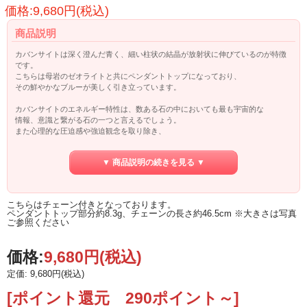
価格:9,680円(税込)
商品説明
カバンサイトは深く澄んだ青く、細い柱状の結晶が放射状に伸びているのが特徴
です。
こちらは母岩のゼオライトと共にペンダントトップになっており、
その鮮やかなブルーが美しく引き立っています。
カバンサイトのエネルギー特性は、数ある石の中においても最も宇宙的な
情報、意識と繋がる石の一つと言えるでしょう。
また心理的な圧迫感や強迫観念を取り除き、
精神の状態をクリアに保つのに有用な石とも言われます。
▼ 商品説明の続きを見る ▼
○想像力を高める
○発想力を高める
○宇宙からの情報をアンテナ的に受け取る
○強迫観念や心理的圧迫感を取り除く
こちらはチェーン付きとなっております。
○悲しみやトラウマなどを癒す
ペンダントトップ部分約8.3g、チェーンの長さ約46.5cm ※大きさは写真
ご参照ください
価格:
9,680円
(税込)
定価: 9,680円(税込)
[ポイント還元 290ポイント～]