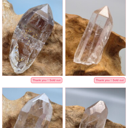
Thank you！Sold out
Thank you！Sold out