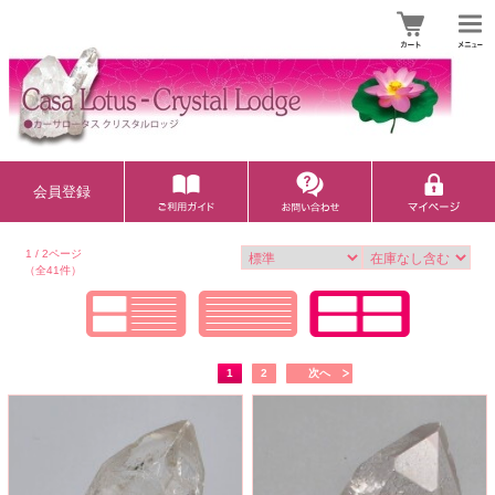
会員登録
1 / 2ページ
（全41件）
1
2
次へ