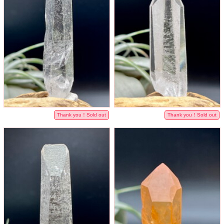
Thank you！Sold out
Thank you！Sold out