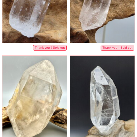
Thank you！Sold out
Thank you！Sold out