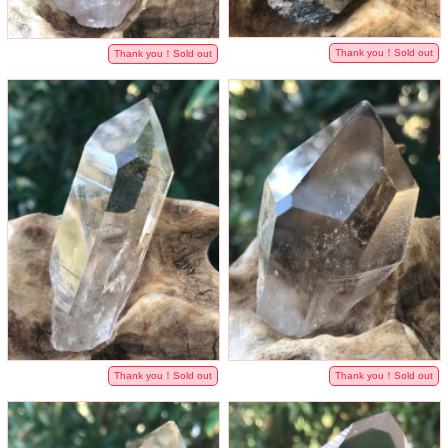
Thank you！Sold out
Thank you！Sold out
Thank you！Sold out
Thank you！Sold out