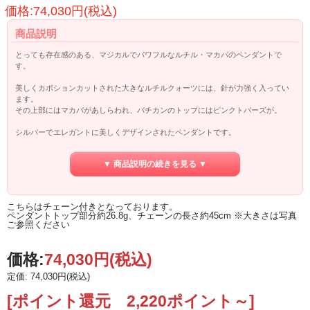
価格:74,030円(税込)
商品説明
とっても存在感のある、マジカルでパワフルなルチル・マカバのペンダントで
す。
美しくカボションカットされた大きなルチルクォーツには、針が力強く入ってい
ます。
その上部にはマカバがあしらわれ、バチカンのトップにはピンクトパーズが。
シルバーでエレガントに美しくデザインされたペンダントです。
赤いルチルは高いエネルギー活性作用を持つといわれます。
▼ 商品説明の続きを見る ▼
レッドルチルクォーツの特性としては、夫婦の仲を深める、子宝に恵まれるとい
った、大切な人との結びつきや
生命のエネルギーに関るエネルギーが強い石であることがあげられます。
こちらはチェーン付きとなっております。
ペンダントトップ部分約26.8g、チェーンの長さ約45cm ※大きさは写真
仕事の成功、目標達成、強い信念、統率力、指導力、周囲との信頼関係のサポー
ご参照ください
トなどにも良いでしょう。
価格:
74,030円
(税込)
定価: 74,030円(税込)
[ポイント還元 2,220ポイント～]