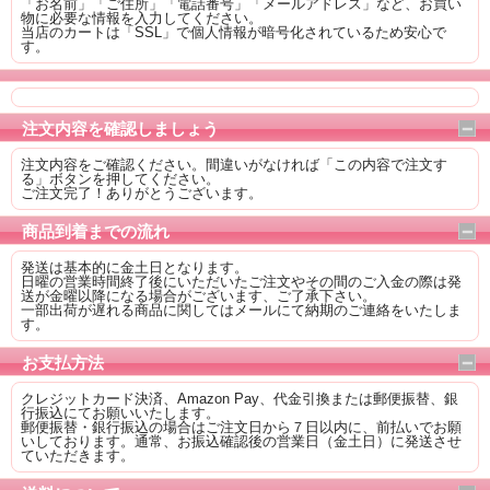
「お名前」「ご住所」「電話番号」「メールアドレス」など、お買い
物に必要な情報を入力してください。
当店のカートは「SSL」で個人情報が暗号化されているため安心で
す。
注文内容を確認しましょう
注文内容をご確認ください。間違いがなければ「この内容で注文す
る」ボタンを押してください。
ご注文完了！ありがとうございます。
商品到着までの流れ
発送は基本的に金土日となります。
日曜の営業時間終了後にいただいたご注文やその間のご入金の際は発
送が金曜以降になる場合がございます、ご了承下さい。
一部出荷が遅れる商品に関してはメールにて納期のご連絡をいたしま
す。
お支払方法
クレジットカード決済、Amazon Pay、代金引換または郵便振替、銀
行振込にてお願いいたします。
郵便振替・銀行振込の場合はご注文日から７日以内に、前払いでお願
いしております。通常、お振込確認後の営業日（金土日）に発送させ
ていただきます。