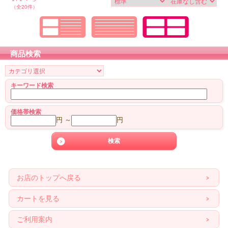
（全20件）
商品検索
キーワード検索
価格帯検索
円 ～
円
お店のトップへ戻る
カートを見る
ご利用案内