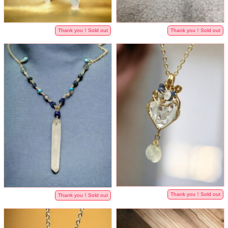
Thank you！Sold out
Thank you！Sold out
Thank you！Sold out
Thank you！Sold out