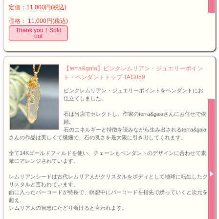
定価：11,000円(税込)
価格： 11,000円(税込)
Thank you！Sold
out
【terra&gaia】ピンクレムリアン・ジュエリーポイン
ト・ペンダントトップ TAG059
ピンクレムリアン・ジュエリーポイントをペンダントにお
仕立てしました。
石は当店でセレクトし、作家のterra&gaiaさんにお任せで依
頼。
石のエネルギーと特徴を読みながら生み出されるterra&gaia
さんの作品は美しくて繊細で、石の良さを最大限に引き出してくれます。
全て14Kゴールドフィルドを使い、チェーンもペンダントのデザインに合わせて素
敵にアレンジされています。
レムリアンシードは古代レムリア人がクリスタルをボディとして地球に転生したク
リスタルと言われています。
面に入ったバーコードが特長で、瞑想中にバーコードを指先で繰っていくと次元を
超え、
レムリア人の智恵にたどり着けると言われます。