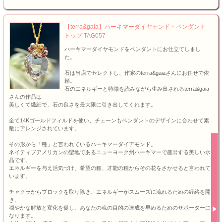
【terra&gaia】ハーキマーダイヤモンド・ペンダント
トップ TAG057
ハーキマーダイヤモンドをペンダントにお仕立てしまし
た。
石は当店でセレクトし、作家のterra&gaiaさんにお任せで依
頼。
石のエネルギーと特徴を読みながら生み出されるterra&gaia
さんの作品は
美しくて繊細で、石の良さを最大限に引き出してくれます。
全て14Kゴールドフィルドを使い、チェーンもペンダントのデザインに合わせて素
敵にアレンジされています。
その形から「種」と言われているハーキマーダイアモンド。
ネイティブアメリカンの聖地であるニューヨーク州ハーキマーで産出する美しい水
晶です。
エネルギーを与え活気づけ、希望の種、才能の種からその花をさかせると言われて
います。
チャクラからブロックを取り除き、エネルギーがスムーズに流れるための経絡を開
き、
穏やかな解放と変化を促し、あなたの魂の目的の達成を早めるためのサポーターに
なります。