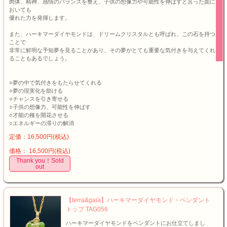
肉体、精神、感情のバランスを整え、子供の想像力や可能性を伸ばすと言った面に
おいても
優れた力を発揮します。
また、ハーキマーダイヤモンドは、ドリームクリスタルとも呼ばれ、この石を持つ
ことで
非常に鮮明な予知夢を見ることがあり、その夢がとても重要な気付きを与えてくれ
ることもあるでしょう。
○夢の中で気付きをもたらせてくれる
○夢の現実化を助ける
○チャンスを引き寄せる
○子供の想像力、可能性を伸ばす
○才能の種を開花させる
○エネルギーの滞りの解消
定価：16,500円(税込)
価格： 16,500円(税込)
Thank you！Sold
out
【terra&gaia】ハーキマーダイヤモンド・ペンダント
トップ TAG056
ハーキマーダイヤモンドをペンダントにお仕立てしまし