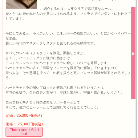
ご紹介するのは、大変クリアで高品質なルース。
愛とともに磨かれたものを身につけられるよう、マクラメでペンダントにお仕立て
しています。
手にしてみると、浄化力といい、エネルギーの放出力といい、とにかくハイパワー
な水晶。
新しい時代のマスタークリスタルと言われるのも納得です。
すべてのレベル（チャクラ）を浄化、調整しますが、
とくに、ハートチャクラに強力に働きかけ
アストラルレベルでのハートチャクラの癒しにパワーを発揮します。
ハートチャクラの古くて強固なブロックを徹底的に解除していきますので
持つ人は、その意図を持ってこの石を扱うと更にブロック解除が加速されるでしょ
う。
ハートチャクラの深いブロックが解除され癒されるということは
本当の意味で、自分自身と繋がり、地球と繋がり、宇宙と繋がるということ。
自分自身と向き合う時の強力なサポーターとして
そして、強力なヒーラーとして活躍してくれることでしょう。
定価：25,300円(税込)
価格： 25,300円(税込)
Thank you！Sold
out