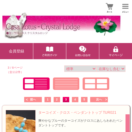
会員登録
3 / 6ページ
（全112件）
前へ
1
2
3
4
5
次へ
ターコイズ・クロス・ペンダントトップ TUR021
爽やかなブルーのターコイズがクロスにあしらわれたペン
ダントトップです。