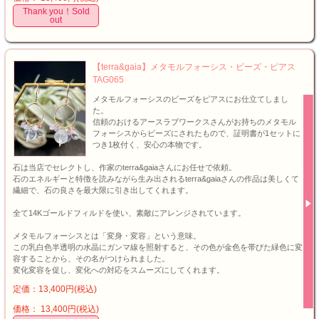
Thank you！Sold
out
【terra&gaia】メタモルフォーシス・ビーズ・ピアス
TAG065
メタモルフォーシスのビーズをピアスにお仕立てしまし
た。
信頼のおけるアースラブワークスさんがお持ちのメタモル
フォーシスからビーズにされたもので、証明書が1セットに
つき1枚付く、安心の本物です。
石は当店でセレクトし、作家のterra&gaiaさんにお任せで依頼。
石のエネルギーと特徴を読みながら生み出されるterra&gaiaさんの作品は美しくて
繊細で、石の良さを最大限に引き出してくれます。
全て14Kゴールドフィルドを使い、素敵にアレンジされています。
メタモルフォーシスとは「変身・変容」という意味。
この乳白色半透明の水晶にガンマ線を照射すると、その色が金色を帯びた緑色に変
容することから、その名がつけられました。
変化変容を促し、変化への対応をスムーズにしてくれます。
定価：13,400円(税込)
価格： 13,400円(税込)