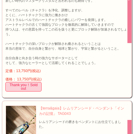
新しい時代のマスタークリスタルと言われるのも納得です。
すべてのレベル（チャクラ）を浄化、調整しますが、
とくに、ハートチャクラに強力に働きかけ
アストラルレベルでのハートチャクラの癒しにパワーを発揮します。
ハートチャクラの古くて強固なブロックを徹底的に解除していきますので
持つ人は、その意図を持ってこの石を扱うと更にブロック解除が加速されるでしょ
う。
ハートチャクラの深いブロックが解除され癒されるということは
本当の意味で、自分自身と繋がり、地球と繋がり、宇宙と繋がるということ。
自分自身と向き合う時の強力なサポーターとして
そして、強力なヒーラーとして活躍してくれることでしょう。
定価：13,750円(税込)
価格： 13,750円(税込)
Thank you！Sold
out
【terra&gaia】レムリアンシード・ペンダント「イン
カの記憶」 TAG043
レムリアンシードの磨きをペンダントにお仕立てしまし
た。