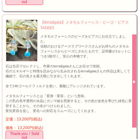
out
【terra&gaia】メタモルフォーシス・ビーズ・ピアス
TAG063
メタモルフォーシスのビーズをピアスにお仕立てしまし
た。
信頼のおけるアースラブワークスさんがお持ちのメタモル
フォーシスからビーズにされたもので、証明書が1セットに
つき1枚付く、安心の本物です。
石は当店でセレクトし、作家のterra&gaiaさんにお任せで依頼。
石のエネルギーと特徴を読みながら生み出されるterra&gaiaさんの作品は美しくて
繊細で、石の良さを最大限に引き出してくれます。
全て14Kゴールドフィルドを使い、素敵にアレンジされています。
メタモルフォーシスとは「変身・変容」という意味。
この乳白色半透明の水晶にガンマ線を照射すると、その色が金色を帯びた緑色に変
容することから、その名がつけられました。
変化変容を促し、変化への対応をスムーズにしてくれます。
定価：13,200円(税込)
価格： 13,200円(税込)
Thank you！Sold
out