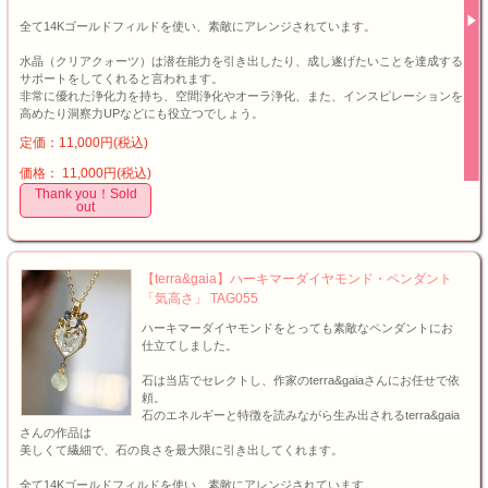
全て14Kゴールドフィルドを使い、素敵にアレンジされています。
水晶（クリアクォーツ）は潜在能力を引き出したり、成し遂げたいことを達成する
サポートをしてくれると言われます。
非常に優れた浄化力を持ち、空間浄化やオーラ浄化、また、インスピレーションを
高めたり洞察力UPなどにも役立つでしょう。
定価：11,000円(税込)
価格： 11,000円(税込)
Thank you！Sold
out
【terra&gaia】ハーキマーダイヤモンド・ペンダント
「気高さ」 TAG055
ハーキマーダイヤモンドをとっても素敵なペンダントにお
仕立てしました。
石は当店でセレクトし、作家のterra&gaiaさんにお任せで依
頼。
石のエネルギーと特徴を読みながら生み出されるterra&gaia
さんの作品は
美しくて繊細で、石の良さを最大限に引き出してくれます。
全て14Kゴールドフィルドを使い、素敵にアレンジされています。