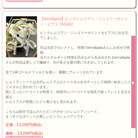
【terra&gaia】ピンクレムリアン・ジュエリーポイン
ト・ピアス TAG062
ピンクレムリアン・ジュエリーポイントをピアスにお仕立
てしました。
石は当店でセレクトし、作家のterra&gaiaさんにお任せで依
頼。
石のエネルギーと特徴を読みながら生み出されるterra&gaia
さんの作品は美しくて繊細で、石の良さを最大限に引き出してくれます。
全て14Kゴールドフィルドを使い、素敵にアレンジされています。
レムリアンシードは古代レムリア人がクリスタルをボディとして地球に転生したク
リスタルと言われています。
面に入ったバーコードが特長で、瞑想中にバーコードを指先で繰っていくと次元を
超え、
レムリア人の智恵にたどり着けると言われます。
こちらは鉄分でほんのりとピンクがかったレムリアンシード。
まっすぐなポイントが美しいピンクレムリアンです。
定価：13,200円(税込)
価格： 13,200円(税込)