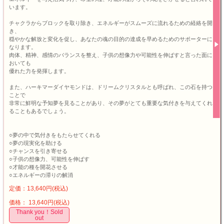
います。
チャクラからブロックを取り除き、エネルギーがスムーズに流れるための経絡を開
き、
穏やかな解放と変化を促し、あなたの魂の目的の達成を早めるためのサポーターに
なります。
肉体、精神、感情のバランスを整え、子供の想像力や可能性を伸ばすと言った面に
おいても
優れた力を発揮します。
また、ハーキマーダイヤモンドは、ドリームクリスタルとも呼ばれ、この石を持つ
ことで
非常に鮮明な予知夢を見ることがあり、その夢がとても重要な気付きを与えてくれ
ることもあるでしょう。
○夢の中で気付きをもたらせてくれる
○夢の現実化を助ける
○チャンスを引き寄せる
○子供の想像力、可能性を伸ばす
○才能の種を開花させる
○エネルギーの滞りの解消
定価：13,640円(税込)
価格： 13,640円(税込)
Thank you！Sold
out