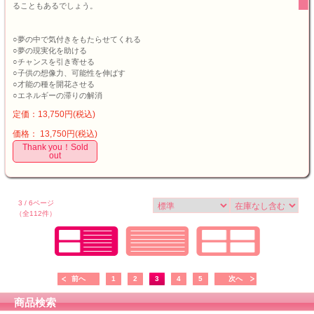
ることもあるでしょう。
○夢の中で気付きをもたらせてくれる
○夢の現実化を助ける
○チャンスを引き寄せる
○子供の想像力、可能性を伸ばす
○才能の種を開花させる
○エネルギーの滞りの解消
定価：13,750円(税込)
価格： 13,750円(税込)
Thank you！Sold
out
3 / 6ページ
（全112件）
前へ
1
2
3
4
5
次へ
商品検索