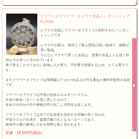
フラワーオブライフ・ヒマラヤ水晶ペンダントトップ
FLP004
ヒマラヤ水晶にフラワーオブライフが刻印されたペンダン
トトップです。
ヒマラヤ山脈は、地球上で最も標高の高い地域で、波動が
高い聖地。
そんなヒマラヤで育った水晶は、普通の水晶よりも強く特
別な力を持つと言われています。
車で登ることのできない高地に人が登り、手作業で採掘するため、とても希少で
す。
またフラワーオブライフは等間隔に7つかそれ以上の円を重ねた幾何学図形の名前
です。
フラワーオブライフは宇宙の生命エネルギーシステム、
生命の創造パターンを形に表したもので、
生命力や自分の中の神秘を呼び起こし活性化を促します。
フラワーオブライフは全ての生命体を包括する究極の形と言われ、
宇宙そのものを表す、森羅万象の元となるパターンであり、
無条件の愛の象徴とされる神聖な形と言われます。
定価：16,500円(税込)