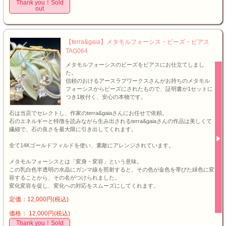
Thank you！Sold
out
【terra&gaia】メタモルフォーシス・ビーズ・ピアス
TAG064
メタモルフォーシスのビーズをピアスにお仕立てしまし
た。
信頼のおけるアースラブワークスさんがお持ちのメタモル
フォーシスからビーズにされたもので、証明書が1セットに
つき1枚付く、安心の本物です。
石は当店でセレクトし、作家のterra&gaiaさんにお任せで依頼。
石のエネルギーと特徴を読みながら生み出されるterra&gaiaさんの作品は美しくて
繊細で、石の良さを最大限に引き出してくれます。
全て14Kゴールドフィルドを使い、素敵にアレンジされています。
メタモルフォーシスとは「変身・変容」という意味。
この乳白色半透明の水晶にガンマ線を照射すると、その色が金色を帯びた緑色に変
容することから、その名がつけられました。
変化変容を促し、変化への対応をスムーズにしてくれます。
定価：12,000円(税込)
価格： 12,000円(税込)
Thank you！Sold