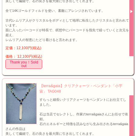
美しくて繊細で、石の良さを最大限に引き出してくれます。
全て14Kゴールドフィルドを使い、素敵にアレンジされています。
古代レムリア人がクリスタルをボディとして地球に転生したクリスタルと言われて
います。
面に入ったバーコードが特長で、瞑想中にバーコードを指先で繰っていくと次元を
超え、
レムリア人の智恵にたどり着けると言われます。
定価：12,100円(税込)
価格： 12,100円(税込)
Thank you！Sold
out
【terra&gaia】クリアクォーツ・ペンダント「小宇
宙」 TAG048
すらっと細長いクリアクォーツをペンダントにお仕立てし
ました。
石は当店でセレクトし、作家のterra&gaiaさんにお任せで依
頼。
石のエネルギーと特徴を読みながら生み出されるterra&gaia
さんの作品は
美しくて繊細で、石の良さを最大限に引き出してくれます。