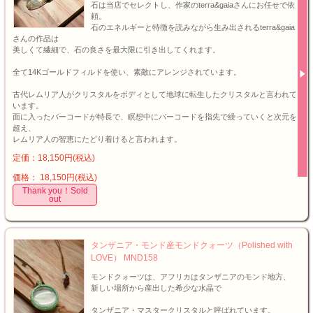
石は当店でセレクトし、作家のterra&gaiaさんにお任せで依
頼。
石のエネルギーと特徴を読みながら生み出されるterra&gaia
さんの作品は
美しくて繊細で、石の良さを最大限に引き出してくれます。
全て14Kゴールドフィルドを使い、素敵にアレンジされています。
古代レムリア人がクリスタルをボディとして地球に転生したクリスタルと言われて
います。
面に入ったバーコードが特長で、瞑想中にバーコードを指先で繰っていくと次元を
超え、
レムリア人の智恵にたどり着けると言われます。
定価：18,150円(税込)
価格： 18,150円(税込)
Thank you！Sold
out
タンザニア・モンド産モンドクォーツ（Polished with
LOVE） MND158
モンドクォーツは、アフリカはタンザニアのモンド地方、
新しい場所から産出した希少な水晶で
タンザニア・マスタークリスタルと呼ばれています。