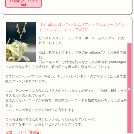
Thank you！Sold
out
【terra&gaia】ピンクレムリアン・ジュエリーポイン
ト・ペンダントトップ TAG061
ピンクレムリアン・ジュエリーポイントをペンダントにお
仕立てしました。
石は当店でセレクトし、作家のterra&gaiaさんにお任せで依
頼。
石のエネルギーと特徴を読みながら生み出されるterra&gaia
さんの作品は美しくて繊細で、石の良さを最大限に引き出してくれます。
全て14Kゴールドフィルドを使い、チェーンもペンダントのデザインに合わせて素
敵にアレンジされています。
レムリアンシードは古代レムリア人がクリスタルをボディとして地球に転生したク
リスタルと言われています。
面に入ったバーコードが特長で、瞑想中にバーコードを指先で繰っていくと次元を
超え、
レムリア人の智恵にたどり着けると言われます。
こちらは鉄分でほんのりとピンクがかったレムリアンシード。
まっすぐなポイントが美しいピンクレムリアンです。
定価：12,650円(税込)