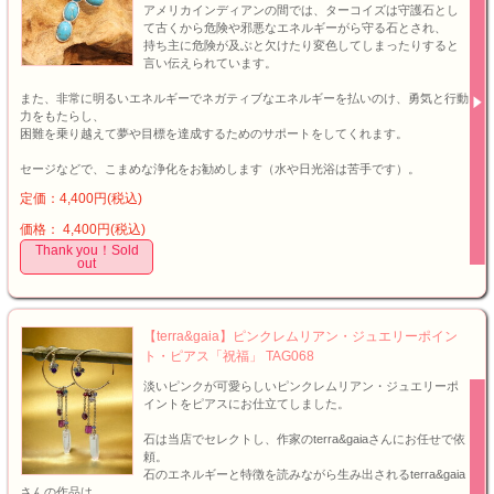
アメリカインディアンの間では、ターコイズは守護石とし
て古くから危険や邪悪なエネルギーがら守る石とされ、
持ち主に危険が及ぶと欠けたり変色してしまったりすると
言い伝えられています。
また、非常に明るいエネルギーでネガティブなエネルギーを払いのけ、勇気と行動
力をもたらし、
困難を乗り越えて夢や目標を達成するためのサポートをしてくれます。
セージなどで、こまめな浄化をお勧めします（水や日光浴は苦手です）。
定価：4,400円(税込)
価格： 4,400円(税込)
Thank you！Sold
out
【terra&gaia】ピンクレムリアン・ジュエリーポイン
ト・ピアス「祝福」 TAG068
淡いピンクが可愛らしいピンクレムリアン・ジュエリーポ
イントをピアスにお仕立てしました。
石は当店でセレクトし、作家のterra&gaiaさんにお任せで依
頼。
石のエネルギーと特徴を読みながら生み出されるterra&gaia
さんの作品は