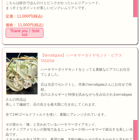
こちらは鉄分でほんのりとピンクがかったレムリアンシード。
まっすぐなポイントが美しいピンクレムリアンです。
定価：11,000円(税込)
価格： 11,000円(税込)
Thank you！Sold
out
【terra&gaia】ハーキマーダイヤモンド・ピアス
TAG058
ハーキマーダイヤモンドをとっても素敵なピアスにお仕立
てしました。
石は当店でセレクトし、作家のterra&gaiaさんにお任せで依
頼。
石のエネルギーと特徴を読みながら生み出されるterra&gaia
さんの作品は
美しくて繊細で、石の良さを最大限に引き出してくれます。
全て14Kゴールドフィルドを使い、素敵にアレンジされています。
その形から「種」と言われているハーキマーダイアモンド。
ネイティブアメリカンの聖地であるニューヨーク州ハーキマーで産出する美しい水
晶です。
エネルギーを与え活気づけ、希望の種、才能の種からその花をさかせると言われて