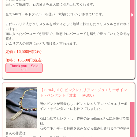
美しくて繊細で、石の良さを最大限に引き出してくれます。
全て14Kゴールドフィルドを使い、素敵にアレンジされています。
古代レムリア人がクリスタルをボディとして地球に転生したクリスタルと言われて
います。
面に入ったバーコードが特長で、瞑想中にバーコードを指先で繰っていくと次元を
超え、
レムリア人の智恵にたどり着けると言われます。
定価：16,500円(税込)
価格： 16,500円(税込)
Thank you！Sold
out
【terra&gaia】ピンクレムリアン・ジュエリーポイン
ト・ペンダント「放出」 TAG067
淡いピンクが可愛らしいピンクレムリアン・ジュエリーポ
イントをペンダントにお仕立てしました。
石は当店でセレクトし、作家のterra&gaiaさんにお任せで依
頼。
石のエネルギーと特徴を読みながら生み出されるterra&gaia
さんの作品は