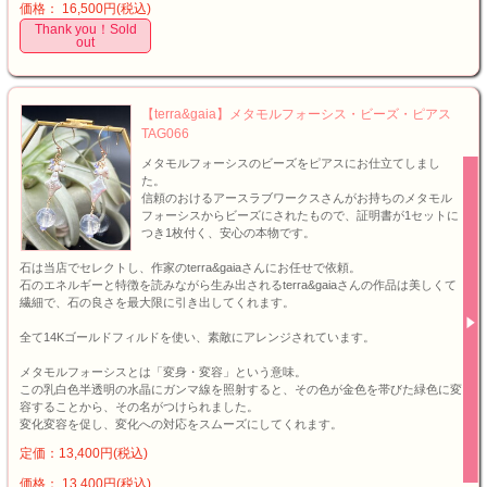
価格： 16,500円(税込)
Thank you！Sold
out
【terra&gaia】メタモルフォーシス・ビーズ・ピアス
TAG066
メタモルフォーシスのビーズをピアスにお仕立てしまし
た。
信頼のおけるアースラブワークスさんがお持ちのメタモル
フォーシスからビーズにされたもので、証明書が1セットに
つき1枚付く、安心の本物です。
石は当店でセレクトし、作家のterra&gaiaさんにお任せで依頼。
石のエネルギーと特徴を読みながら生み出されるterra&gaiaさんの作品は美しくて
繊細で、石の良さを最大限に引き出してくれます。
全て14Kゴールドフィルドを使い、素敵にアレンジされています。
メタモルフォーシスとは「変身・変容」という意味。
この乳白色半透明の水晶にガンマ線を照射すると、その色が金色を帯びた緑色に変
容することから、その名がつけられました。
変化変容を促し、変化への対応をスムーズにしてくれます。
定価：13,400円(税込)
価格： 13,400円(税込)