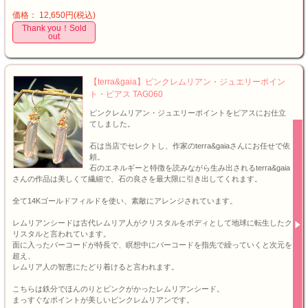
価格： 12,650円(税込)
Thank you！Sold
out
【terra&gaia】ピンクレムリアン・ジュエリーポイン
ト・ピアス TAG060
ピンクレムリアン・ジュエリーポイントをピアスにお仕立
てしました。
石は当店でセレクトし、作家のterra&gaiaさんにお任せで依
頼。
石のエネルギーと特徴を読みながら生み出されるterra&gaia
さんの作品は美しくて繊細で、石の良さを最大限に引き出してくれます。
全て14Kゴールドフィルドを使い、素敵にアレンジされています。
レムリアンシードは古代レムリア人がクリスタルをボディとして地球に転生したク
リスタルと言われています。
面に入ったバーコードが特長で、瞑想中にバーコードを指先で繰っていくと次元を
超え、
レムリア人の智恵にたどり着けると言われます。
こちらは鉄分でほんのりとピンクがかったレムリアンシード。
まっすぐなポイントが美しいピンクレムリアンです。