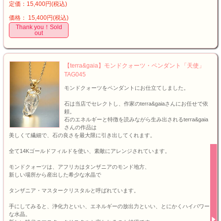
定価：15,400円(税込)
価格： 15,400円(税込)
Thank you！Sold
out
【terra&gaia】モンドクォーツ・ペンダント「天使」
TAG045
モンドクォーツをペンダントにお仕立てしました。
石は当店でセレクトし、作家のterra&gaiaさんにお任せで依
頼。
石のエネルギーと特徴を読みながら生み出されるterra&gaia
さんの作品は
美しくて繊細で、石の良さを最大限に引き出してくれます。
全て14Kゴールドフィルドを使い、素敵にアレンジされています。
モンドクォーツは、アフリカはタンザニアのモンド地方、
新しい場所から産出した希少な水晶で
タンザニア・マスタークリスタルと呼ばれています。
手にしてみると、浄化力といい、エネルギーの放出力といい、とにかくハイパワー
な水晶。