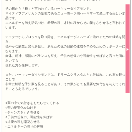
その形から「種」と言われているハーキマーダイアモンド。
ネイティブアメリカンの聖地であるニューヨーク州ハーキマーで産出する美しい水
晶です。
エネルギーを与え活気づけ、希望の種、才能の種からその花をさかせると言われて
います。
チャクラからブロックを取り除き、エネルギーがスムーズに流れるための経絡を開
き、
穏やかな解放と変化を促し、あなたの魂の目的の達成を早めるためのサポーターに
なります。
肉体、精神、感情のバランスを整え、子供の想像力や可能性を伸ばすと言った面に
おいても
優れた力を発揮します。
また、ハーキマーダイヤモンドは、ドリームクリスタルとも呼ばれ、この石を持つ
ことで
非常に鮮明な予知夢を見ることがあり、その夢がとても重要な気付きを与えてくれ
ることもあるでしょう。
○夢の中で気付きをもたらせてくれる
○夢の現実化を助ける
○チャンスを引き寄せる
○子供の想像力、可能性を伸ばす
○才能の種を開花させる
○エネルギーの滞りの解消