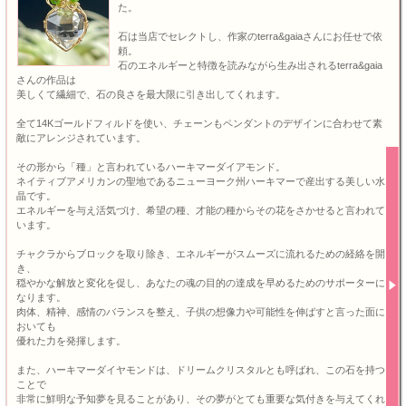
た。
石は当店でセレクトし、作家のterra&gaiaさんにお任せで依
頼。
石のエネルギーと特徴を読みながら生み出されるterra&gaia
さんの作品は
美しくて繊細で、石の良さを最大限に引き出してくれます。
全て14Kゴールドフィルドを使い、チェーンもペンダントのデザインに合わせて素
敵にアレンジされています。
その形から「種」と言われているハーキマーダイアモンド。
ネイティブアメリカンの聖地であるニューヨーク州ハーキマーで産出する美しい水
晶です。
エネルギーを与え活気づけ、希望の種、才能の種からその花をさかせると言われて
います。
チャクラからブロックを取り除き、エネルギーがスムーズに流れるための経絡を開
き、
穏やかな解放と変化を促し、あなたの魂の目的の達成を早めるためのサポーターに
なります。
肉体、精神、感情のバランスを整え、子供の想像力や可能性を伸ばすと言った面に
おいても
優れた力を発揮します。
また、ハーキマーダイヤモンドは、ドリームクリスタルとも呼ばれ、この石を持つ
ことで
非常に鮮明な予知夢を見ることがあり、その夢がとても重要な気付きを与えてくれ