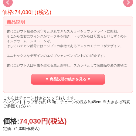
価格:74,030円(税込)
商品説明
古代エジプト最強のお守りとされてきたスカラベをラブラドライトに彫刻。
そこから左右にウィングがサークルを描き、トップからは可愛らしいしずくのレ
インボウ・ムーンストーンが。
そしてバチカン部分にはエジプトの象徴であるアンクのモチーフがデザイン。
ユニセックスなデザインのエジプシャンペンダントのご紹介です。
古代エジプト人は甲虫を聖なる虫と崇拝し、スカラベとして装飾品や墓の供物に
取り入れました。
黄金虫の活動を、大地から現れる新しい生命の象徴とし、復活をもあらわしま
▼ 商品説明の続きを見る ▼
す。
身につける意味は不死のパワーなので、お守りとなっているのでしょう。
アンクは古代エジプトで使用された「生命」あるいは「生きること」を意味する
こちらはチェーン付きとなっております。
言葉。
ペンダントトップ部分約16.3g、チェーンの長さ約45cm ※大きさは写真
アンクの力を信じる者は一度だけ生き返ることができると信じられています。
ご参照ください
またアンクは、金星のシンボルでもあります。
金星はヴィーナス、アフロディーテであり、愛と美と性を司るギリシャ神話の女
価格:
74,030円
(税込)
神。
定価: 74,030円(税込)
つまりエジプトの守護女神イシスと繋がります。