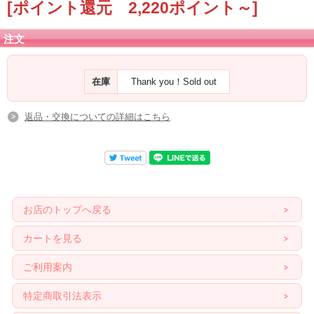
[ポイント還元 2,220ポイント～]
このペンダントにピンと来た方に、ぜひ。
注文
在庫
Thank you！Sold out
返品・交換についての詳細はこちら
お店のトップへ戻る
カートを見る
ご利用案内
特定商取引法表示