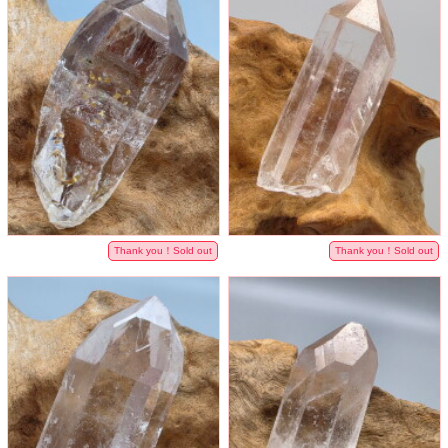
Thank you！Sold out
Thank you！Sold out