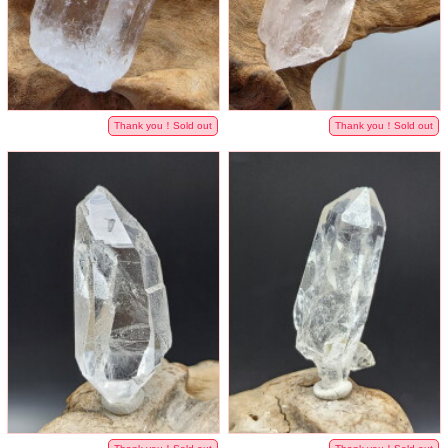
Thank you！Sold out
Thank you！Sold out