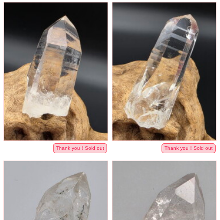
Thank you！Sold out
Thank you！Sold out