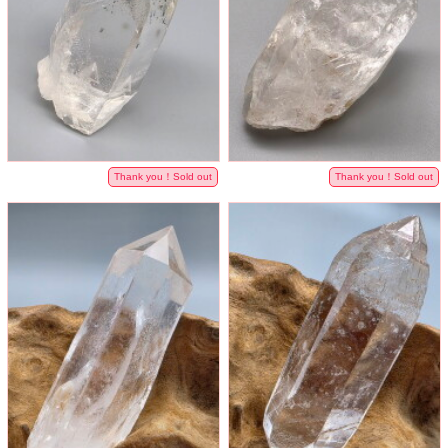
Thank you！Sold out
Thank you！Sold out