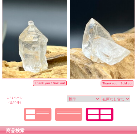
Thank you！Sold out
Thank you！Sold out
1 / 1ページ
（全30件）
商品検索