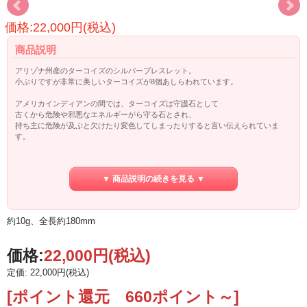
価格:22,000円(税込)
商品説明
アリゾナ州産のターコイズのシルバーブレスレット。
小ぶりですが非常に美しいターコイズが8個あしらわれています。
アメリカインディアンの間では、ターコイズは守護石として
古くから危険や邪悪なエネルギーがら守る石とされ、
持ち主に危険が及ぶと欠けたり変色してしまったりすると言い伝えられていま
す。
また、非常に明るいエネルギーでネガティブなエネルギーを払いのけ、
勇気と行動力をもたらし、困難を乗り越えて夢や目標を達成するための
▼ 商品説明の続きを見る ▼
サポートをしてくれます。
セージなどで、こまめな浄化をお勧めします（水や日光浴は苦手です）。
約10g、全長約180mm
価格:
22,000円
(税込)
定価: 22,000円(税込)
[ポイント還元 660ポイント～]