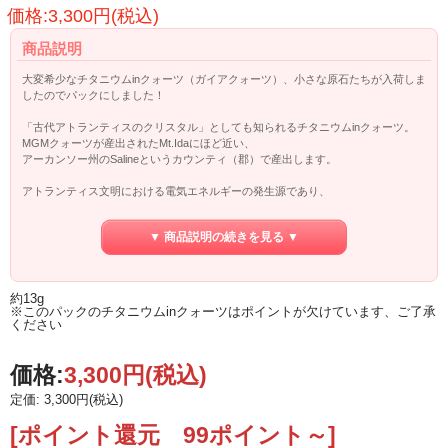
価格:3,300円(税込)
商品説明
大変希少なチタニウムinクォーツ（ガイアクォーツ）、小さな原石たちが入荷しま
したのでパックにしました！
「古代アトランティスのクリスタル」としても知られるチタニウムinクォーツ。
MGMクォーツが産出されたMt.Idaにほど近い、
アーカンソー州のSalineというカウンティ（郡）で産出します。
アトランティス文明における電気エネルギーの発生源であり、
さらにはネガティブエネルギーの進入から保護する作用があるので、
アトランティス全域に快適な環境を作り上げたそうです。
▼ 商品説明の続きを見る ▼
お部屋、お家、職場などに、その作用を利用して快適空間を作るのにオススメで
す！
約13g
「母なるガイアの象徴」であり、さらに海、空、山、そして地球の中心のエネル
※このパックのチタニウムinクォーツはポイントが欠けています、ご了承
ギーを
ください
表しています。
自浄作用を持つ数少ないクリスタルのひとつで、浄化を全く必要としないのも特
徴。
価格:
3,300円
(税込)
定価: 3,300円(税込)
またインナーセルフとのつながりを強化し、わたしたちが「道を見つける」ため
の
[ポイント還元 99ポイント～]
サポートにもなるガイアクォーツ。