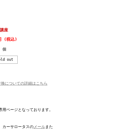
講座
円 (税込)
個
ld out
交換についての詳細はこちら
専用ページとなっております。
。カーサロータスの
メール
また