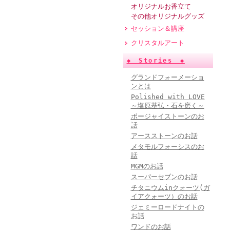
オリジナルお香立て
その他オリジナルグッズ
セッション＆講座
クリスタルアート
◆ Stories ◆
グランドフォーメーショ
ンとは
Polished with LOVE
～塩原基弘・石を磨く～
ボージャイストーンのお
話
アースストーンのお話
メタモルフォーシスのお
話
MGMのお話
スーパーセブンのお話
チタニウムinクォーツ(ガ
イアクォーツ）のお話
ジェミーロードナイトの
お話
ワンドのお話