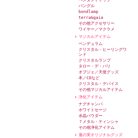
バングル
bondlamp
terra&gaia
その他アクセサリー
ワイヤー／マクラメ
マジカルアイテム
ペンデュラム
クリスタル・ヒーリングワ
ンド
クリスタルランプ
タロー・デ・パリ
オブジェ／天使グッズ
本／CDなど
クリスタル・デバイス
その他マジカルアイテム
浄化アイテム
ナグチャンパ
ホワイトセージ
水晶パウダー
７メタル・ティンシャ
その他浄化アイテム
蓮の実オリジナルグッズ