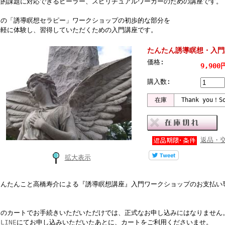
霊的課題に対応できるヒーラー、スピリチュアルワーカーのための講座です。
その「誘導瞑想セラピー」ワークショップの初歩的な部分を
気軽に体験し、習得していただくための入門講座です。
たんたん誘導瞑想・入門
価格:
9,900
購入数:
在庫
Thank you！So
返品・
拡大表示
たんたんこと高橋寿介による『誘導瞑想講座』入門ワークショップのお支払い
このカートでお手続きいただいただけでは、正式なお申し込みにはなりません
は
LINE
にてお申し込みいただいたあとに、カートをご利用くださいませ。