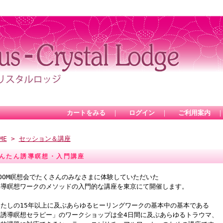
カートをみる
｜
ログイン
｜
ご利用案内
ME
>
セッション＆講座
んたん誘導瞑想・入門講座
OOM瞑想会でたくさんのみなさまに体験していただいた
誘導瞑想ワークのメソッドの入門的な講座を東京にて開催します。
わたしの15年以上に及ぶあらゆるヒーリングワークの基本中の基本である
「誘導瞑想セラピー」のワークショップは全4日間に及ぶあらゆるトラウマ、