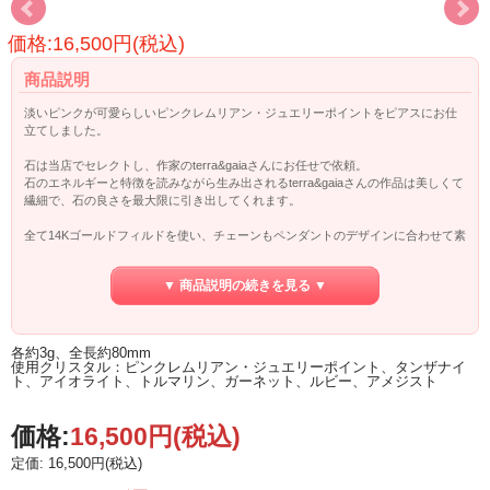
価格:16,500円(税込)
商品説明
淡いピンクが可愛らしいピンクレムリアン・ジュエリーポイントをピアスにお仕
立てしました。
石は当店でセレクトし、作家のterra&gaiaさんにお任せで依頼。
石のエネルギーと特徴を読みながら生み出されるterra&gaiaさんの作品は美しくて
繊細で、石の良さを最大限に引き出してくれます。
全て14Kゴールドフィルドを使い、チェーンもペンダントのデザインに合わせて素
敵にアレンジされています。
▼ 商品説明の続きを見る ▼
古代レムリア人がクリスタルをボディとして地球に転生したクリスタルと言われ
ています。
面に入ったバーコードが特長で、瞑想中にバーコードを指先で繰っていくと次元
を超え、
各約3g、全長約80mm
レムリア人の智恵にたどり着けると言われます。
使用クリスタル：ピンクレムリアン・ジュエリーポイント、タンザナイ
ト、アイオライト、トルマリン、ガーネット、ルビー、アメジスト
レムリアンシードの情報につては、ページ下部をご覧ください。
価格:
16,500円
(税込)
定価: 16,500円(税込)