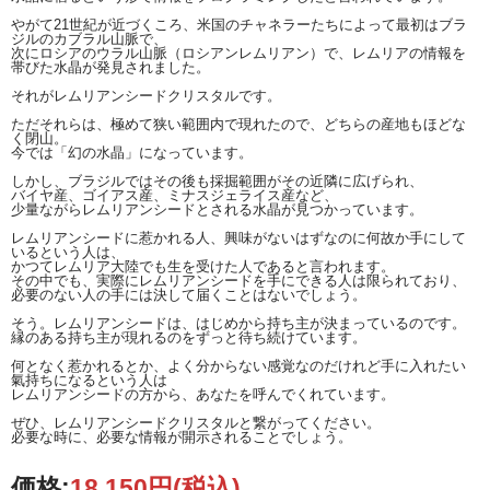
やがて21世紀が近づくころ、米国のチャネラーたちによって最初はブラ
ジルのカブラル山脈で、
次にロシアのウラル山脈（ロシアンレムリアン）で、レムリアの情報を
帯びた水晶が発見されました。
それがレムリアンシードクリスタルです。
ただそれらは、極めて狭い範囲内で現れたので、どちらの産地もほどな
く閉山。
今では「幻の水晶」になっています。
しかし、ブラジルではその後も採掘範囲がその近隣に広げられ、
バイヤ産、ゴイアス産、ミナスジェライス産など、
少量ながらレムリアンシードとされる水晶が見つかっています。
レムリアンシードに惹かれる人、興味がないはずなのに何故か手にして
いるという人は、
かつてレムリア大陸でも生を受けた人であると言われます。
その中でも、実際にレムリアンシードを手にできる人は限られており、
必要のない人の手には決して届くことはないでしょう。
そう。レムリアンシードは、はじめから持ち主が決まっているのです。
縁のある持ち主が現れるのをずっと待ち続けています。
何となく惹かれるとか、よく分からない感覚なのだけれど手に入れたい
氣持ちになるという人は
レムリアンシードの方から、あなたを呼んでくれています。
ぜひ、レムリアンシードクリスタルと繋がってください。
必要な時に、必要な情報が開示されることでしょう。
価格:
18,150円
(税込)