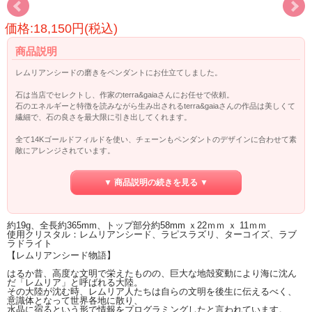
価格:18,150円(税込)
商品説明
レムリアンシードの磨きをペンダントにお仕立てしました。
石は当店でセレクトし、作家のterra&gaiaさんにお任せで依頼。
石のエネルギーと特徴を読みながら生み出されるterra&gaiaさんの作品は美しくて
繊細で、石の良さを最大限に引き出してくれます。
全て14Kゴールドフィルドを使い、チェーンもペンダントのデザインに合わせて素
敵にアレンジされています。
古代レムリア人がクリスタルをボディとして地球に転生したクリスタルと言われ
▼ 商品説明の続きを見る ▼
ています。
面に入ったバーコードが特長で、瞑想中にバーコードを指先で繰っていくと次元
を超え、
レムリア人の智恵にたどり着けると言われます。
約19g、全長約365mm、トップ部分約58mm ｘ22ｍｍ ｘ 11ｍｍ
使用クリスタル：レムリアンシード、ラピスラズリ、ターコイズ、ラブ
レムリアンシードの情報につては、ページ下部をご覧ください。
ラドライト
【レムリアンシード物語】
はるか昔、高度な文明で栄えたものの、巨大な地殻変動により海に沈ん
だ「レムリア」と呼ばれる大陸。
その大陸が沈む時、レムリア人たちは自らの文明を後生に伝えるべく、
意識体となって世界各地に散り、
水晶に宿るという形で情報をプログラミングしたと言われています。