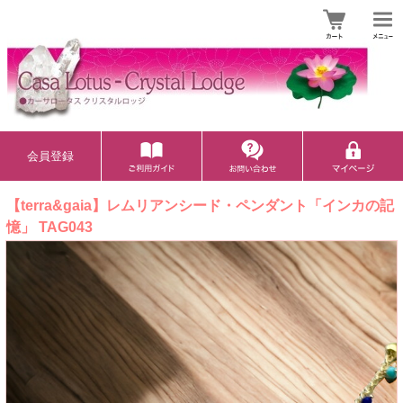
会員登録
【terra&gaia】レムリアンシード・ペンダント「インカの記
憶」 TAG043