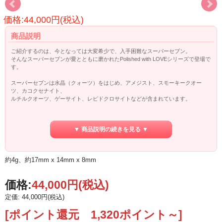
価格:44,000円(税込)
商品説明
ご紹介するのは、今となっては大変希少で、入手困難なスーパーセブン。
そんなスーパーセブンが愛とともに磨かれたPolished with LOVEシリーズで登場で
す。
スーパーセブンは水晶（クォーツ）をはじめ、アメジスト、スモーキークオー
ツ、カコクセナイト、
ルチルクオーツ、ゲーサイト、レピドクロサイトなどが含まれています。
スーパーセブンは、予知・透視・リーディング・創造性等、強く感性に働きかけ
るクリスタルと、言われています。
▼ 商品説明の続きを見る ▼
アースラブミネラルズの証明書を添えてお届けします。
スーパーセブンのさらに詳しいご情報を、画面左下
「スーパーセブンのお話」
で
約4g、約17mm x 14mm x 8mm
ご紹介しておりますのでご覧ください。
◎磨き職人塩原さんの紹介記事は
こちら☆
価格:
44,000円
(税込)
定価: 44,000円(税込)
[ポイント還元 1,320ポイント～]