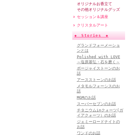
オリジナルお香立て
その他オリジナルグッズ
セッション＆講座
クリスタルアート
◆ Stories ◆
グランドフォーメーショ
ンとは
Polished with LOVE
～塩原基弘・石を磨く～
ボージャイストーンのお
話
アースストーンのお話
メタモルフォーシスのお
話
MGMのお話
スーパーセブンのお話
チタニウムinクォーツ(ガ
イアクォーツ）のお話
ジェミーロードナイトの
お話
ワンドのお話