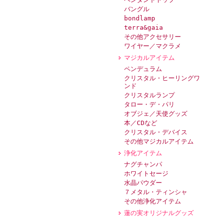
バングル
bondlamp
terra&gaia
その他アクセサリー
ワイヤー／マクラメ
マジカルアイテム
ペンデュラム
クリスタル・ヒーリングワ
ンド
クリスタルランプ
タロー・デ・パリ
オブジェ／天使グッズ
本／CDなど
クリスタル・デバイス
その他マジカルアイテム
浄化アイテム
ナグチャンパ
ホワイトセージ
水晶パウダー
７メタル・ティンシャ
その他浄化アイテム
蓮の実オリジナルグッズ