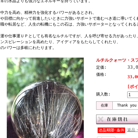
通常の水晶よりも強力なエネルギーを持っています。
集中力を高め、精神力を強化するパワーがあるとされ、
夢や目標に向かって前進したいときに力強いサポートで進むべき道に導いてく
転職や転居など、人生の転機にもこの石は、力強いサポーターとなってくれる
金運や仕事運ＵＰとしても有名なルチルですが、人を呼び寄せる力があったり
インスピレーションを高めたり、アイディアをもたらしてくれたり、
そのパワーは多岐にわたります。
ルチルクォーツ・スフィ
33,
定価:
価格:
33,
[ポ
購入数:
在庫
Thank you
返品