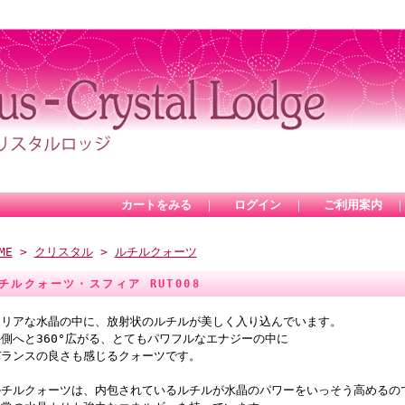
カートをみる
｜
ログイン
｜
ご利用案内
ME
>
クリスタル
>
ルチルクォーツ
チルクォーツ・スフィア RUT008
クリアな水晶の中に、放射状のルチルが美しく入り込んでいます。
側へと360°広がる、とてもパワフルなエナジーの中に
バランスの良さも感じるクォーツです。
ルチルクォーツは、内包されているルチルが水晶のパワーをいっそう高めるの