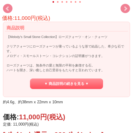
価格:11,000円(税込)
商品説明
【Melody's Small Stone Collection】ローズクォーツ・オン・クォーツ
クリアクォーツにローズクォーツが乗っているような形で結晶した、希少な石で
す。
メロディ・スモールストーン・コレクションの証明書がつきます。
ローズクォーツは、無条件の愛と無限の平和を象徴する石。
ハートを開き、深い癒しと自己受容をもたらすと言われています。
美の女神ビーナスの石と言われているこの石は、無条件の愛と平和を象徴してい
▼ 商品説明の続きを見る ▼
ます。
心を浄化し、開き、内面の癒しとポジティブな自己肯定を呼び起こしてくれま
す。
愛や人間関係を引き寄せ、ネガティブなエネルギーを徐々に取り除き、
約4.6g、約38mm x 22mm x 10mm
信頼と調和をもたらしてくれます。自分を愛し、許して、他者を愛するサポート
をしてくれます。
価格:
11,000円
(税込)
定価: 11,000円(税込)