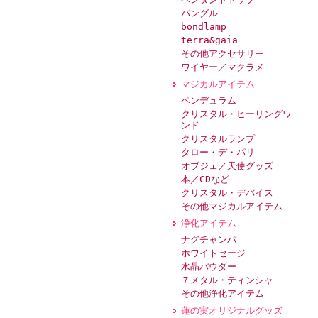
バングル
bondlamp
terra&gaia
その他アクセサリー
ワイヤー／マクラメ
マジカルアイテム
ペンデュラム
クリスタル・ヒーリングワ
ンド
クリスタルランプ
タロー・デ・パリ
オブジェ／天使グッズ
本／CDなど
クリスタル・デバイス
その他マジカルアイテム
浄化アイテム
ナグチャンパ
ホワイトセージ
水晶パウダー
７メタル・ティンシャ
その他浄化アイテム
蓮の実オリジナルグッズ