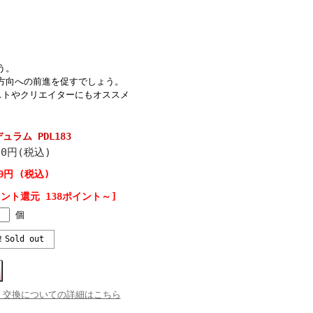
う。
方向への前進を促すでしょう。
ストやクリエイターにもオススメ
ラム PDL183
20円(税込)
20円 (税込)
イント還元 138ポイント～]
個
！Sold out
・交換についての詳細はこちら