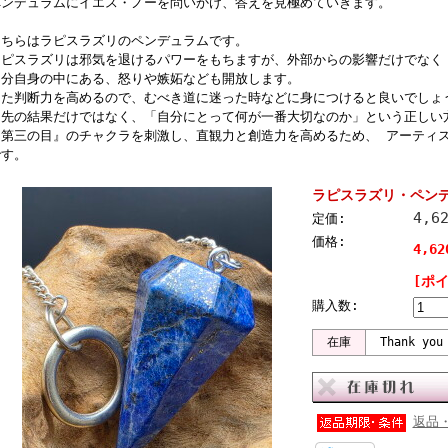
ペンデュラムにイエス・ノーを問いかけ、答えを見極めていきます。
こちらはラピスラズリのペンデュラムです。
ラピスラズリは邪気を退けるパワーをもちますが、外部からの影響だけでなく
自分自身の中にある、怒りや嫉妬なども開放します。
また判断力を高めるので、むべき道に迷った時などに身につけると良いでしょ
目先の結果だけではなく、「自分にとって何が一番大切なのか」という正しい
『第三の目』のチャクラを刺激し、直観力と創造力を高めるため、 アーティ
です。
ラピスラズリ・ペンデュ
4,6
定価:
価格:
4,6
[ポ
購入数:
在庫
Thank you
返品