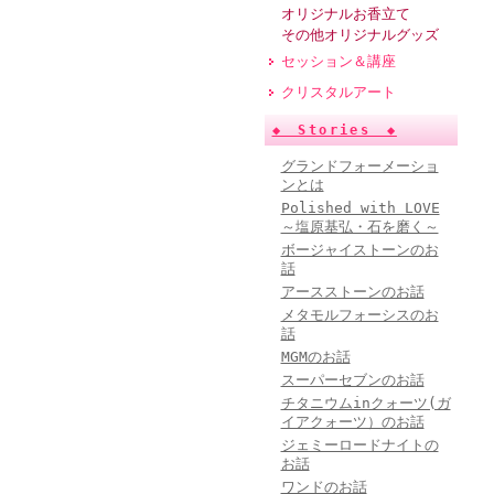
オリジナルお香立て
その他オリジナルグッズ
セッション＆講座
クリスタルアート
◆ Stories ◆
グランドフォーメーショ
ンとは
Polished with LOVE
～塩原基弘・石を磨く～
ボージャイストーンのお
話
アースストーンのお話
メタモルフォーシスのお
話
MGMのお話
スーパーセブンのお話
チタニウムinクォーツ(ガ
イアクォーツ）のお話
ジェミーロードナイトの
お話
ワンドのお話