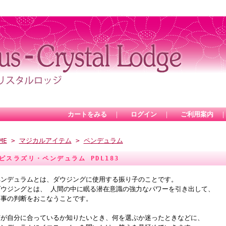
カートをみる
｜
ログイン
｜
ご利用案内
ME
>
マジカルアイテム
>
ペンデュラム
ピスラズリ・ペンデュラム PDL183
ペンデュラムとは、ダウジングに使用する振り子のことです。
ダウジングとは、 人間の中に眠る潜在意識の強力なパワーを引き出して、
物事の判断をおこなうことです。
何が自分に合っているか知りたいとき、何を選ぶか迷ったときなどに、