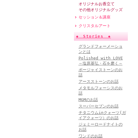
オリジナルお香立て
その他オリジナルグッズ
セッション＆講座
クリスタルアート
◆ Stories ◆
グランドフォーメーショ
ンとは
Polished with LOVE
～塩原基弘・石を磨く～
ボージャイストーンのお
話
アースストーンのお話
メタモルフォーシスのお
話
MGMのお話
スーパーセブンのお話
チタニウムinクォーツ(ガ
イアクォーツ）のお話
ジェミーロードナイトの
お話
ワンドのお話