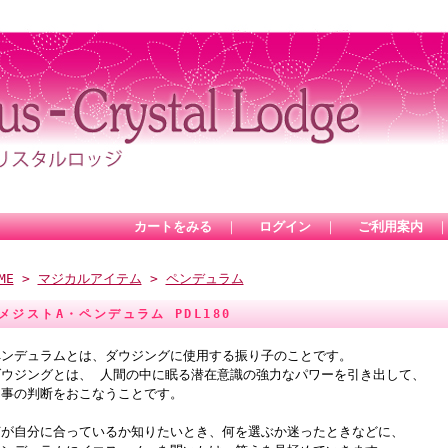
カートをみる
｜
ログイン
｜
ご利用案内
ME
>
マジカルアイテム
>
ペンデュラム
メジストA・ペンデュラム PDL180
ペンデュラムとは、ダウジングに使用する振り子のことです。
ダウジングとは、 人間の中に眠る潜在意識の強力なパワーを引き出して、
物事の判断をおこなうことです。
何が自分に合っているか知りたいとき、何を選ぶか迷ったときなどに、