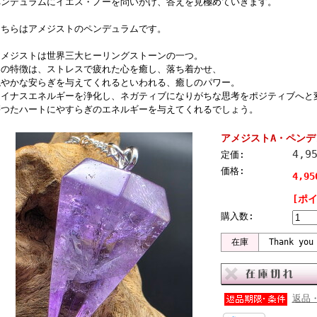
ペンデュラムにイエス・ノーを問いかけ、答えを見極めていきます。
こちらはアメジストのペンデュラムです。
アメジストは世界三大ヒーリングストーンの一つ。
その特徴は、ストレスで疲れた心を癒し、落ち着かせ、
穏やかな安らぎを与えてくれるといわれる、癒しのパワー。
マイナスエネルギーを浄化し、ネガティブになりがちな思考をポジティブへと
傷つたハートにやすらぎのエネルギーを与えてくれるでしょう。
アメジストA・ペンデュ
4,9
定価:
価格:
4,9
[ポ
購入数:
在庫
Thank you
返品