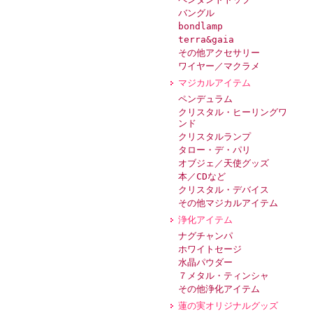
バングル
bondlamp
terra&gaia
その他アクセサリー
ワイヤー／マクラメ
マジカルアイテム
ペンデュラム
クリスタル・ヒーリングワ
ンド
クリスタルランプ
タロー・デ・パリ
オブジェ／天使グッズ
本／CDなど
クリスタル・デバイス
その他マジカルアイテム
浄化アイテム
ナグチャンパ
ホワイトセージ
水晶パウダー
７メタル・ティンシャ
その他浄化アイテム
蓮の実オリジナルグッズ