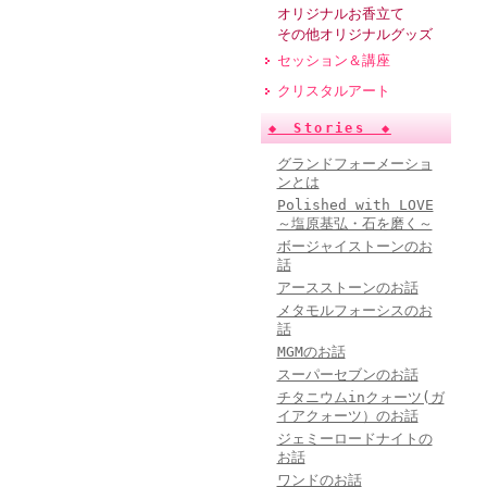
オリジナルお香立て
その他オリジナルグッズ
セッション＆講座
クリスタルアート
◆ Stories ◆
グランドフォーメーショ
ンとは
Polished with LOVE
～塩原基弘・石を磨く～
ボージャイストーンのお
話
アースストーンのお話
メタモルフォーシスのお
話
MGMのお話
スーパーセブンのお話
チタニウムinクォーツ(ガ
イアクォーツ）のお話
ジェミーロードナイトの
お話
ワンドのお話