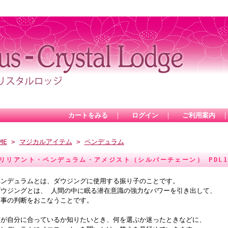
カートをみる
｜
ログイン
｜
ご利用案内
ME
>
マジカルアイテム
>
ペンデュラム
リリアント・ペンデュラム・アメジスト（シルバーチェーン） PDL1
ペンデュラムとは、ダウジングに使用する振り子のことです。
ダウジングとは、 人間の中に眠る潜在意識の強力なパワーを引き出して、
物事の判断をおこなうことです。
何が自分に合っているか知りたいとき、何を選ぶか迷ったときなどに、