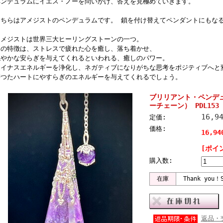
ペンデュラムにイエス・ノーを問いかけ、答えを見極めていきます。
こちらはアメジストのペンデュラムです。 鎖を付け替えてペンダントにもな
アメジストは世界三大ヒーリングストーンの一つ。
その特徴は、ストレスで疲れた心を癒し、落ち着かせ、
穏やかな安らぎを与えてくれるといわれる、癒しのパワー。
マイナスエネルギーを浄化し、ネガティブになりがちな思考をポジティブへと
傷つたハートにやすらぎのエネルギーを与えてくれるでしょう。
ブリリアント・ペンデ
ーチェーン） PDL153
16,9
定価:
価格:
16,9
[ポイ
購入数:
在庫
Thank you！S
返品・