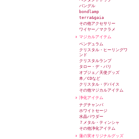
バングル
bondlamp
terra&gaia
その他アクセサリー
ワイヤー／マクラメ
マジカルアイテム
ペンデュラム
クリスタル・ヒーリングワ
ンド
クリスタルランプ
タロー・デ・パリ
オブジェ／天使グッズ
本／CDなど
クリスタル・デバイス
その他マジカルアイテム
浄化アイテム
ナグチャンパ
ホワイトセージ
水晶パウダー
７メタル・ティンシャ
その他浄化アイテム
蓮の実オリジナルグッズ