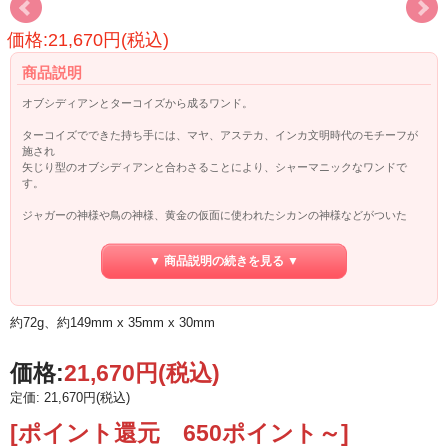
価格:21,670円(税込)
商品説明
オブシディアンとターコイズから成るワンド。
ターコイズでできた持ち手には、マヤ、アステカ、インカ文明時代のモチーフが
施され
矢じり型のオブシディアンと合わさることにより、シャーマニックなワンドで
す。
ジャガーの神様や鳥の神様、黄金の仮面に使われたシカンの神様などがついた
儀式用のナイフは「トゥミ」と呼ばれていたそうです。
▼ 商品説明の続きを見る ▼
メキシコでは古代より身を守るために強力な守護力のあるオブシディアンを使っ
てきた歴史が長く
今でもオブシディアンを魔除けとして飾る文化があるそうです。
約72g、約149mm x 35mm x 30mm
『邪心や悪意を跳ね除け、ネガティブなエネルギーから守り、
心身のエネルギーバランスを整え、集中力が高まり潜在能力を引き出してくれ
る』
価格:
21,670円
(税込)
と信じられています。
定価: 21,670円(税込)
オブシディアンは、世界中で産出しますが、環太平洋火山帯の近くが最も多く
噴出したマグマ（ケイ素）が急激に冷え固まり、ガラス質になります。
[ポイント還元 650ポイント～]
そんなオブシディアンは火山の噴火から成る、火のエネルギーが強いのです。