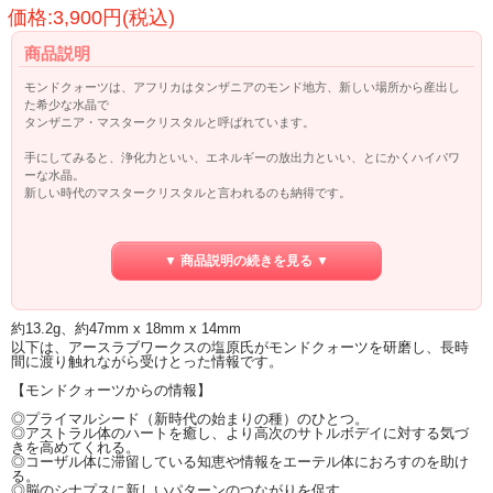
価格:3,900円(税込)
商品説明
モンドクォーツは、アフリカはタンザニアのモンド地方、新しい場所から産出し
た希少な水晶で
タンザニア・マスタークリスタルと呼ばれています。
手にしてみると、浄化力といい、エネルギーの放出力といい、とにかくハイパワ
ーな水晶。
新しい時代のマスタークリスタルと言われるのも納得です。
すべてのレベル（チャクラ）を浄化、調整しますが、とくに、ハートチャクラに
強力に働きかけ
▼ 商品説明の続きを見る ▼
アストラルレベルでのハートチャクラの癒しにパワーを発揮します。
ハートチャクラの古くて強固なブロックを徹底的に解除していきますので、持つ
人は、その意図を持ってこの石を扱うと更にブロック解除が加速されるでしょ
う。
約13.2g、約47mm x 18mm x 14mm
以下は、アースラブワークスの塩原氏がモンドクォーツを研磨し、長時
ハートチャクラの深いブロックが解除され癒されるということは
間に渡り触れながら受けとった情報です。
本当の意味で、自分自身と繋がり、地球と繋がり、宇宙と繋がるということ。
【モンドクォーツからの情報】
自分自身と向き合う時の強力なサポーターとして
◎プライマルシード（新時代の始まりの種）のひとつ。
そして、強力なヒーラーとして活躍してくれることでしょう。
◎アストラル体のハートを癒し、より高次のサトルボデイに対する気づ
きを高めてくれる。
◎コーザル体に滞留している知恵や情報をエーテル体におろすのを助け
る。
◎脳のシナプスに新しいパターンのつながりを促す。