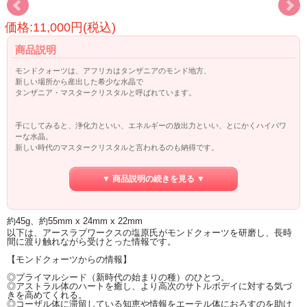
価格:11,000円(税込)
商品説明
モンドクォーツは、アフリカはタンザニアのモンド地方、
新しい場所から産出した希少な水晶で
タンザニア・マスタークリスタルと呼ばれています。
手にしてみると、浄化力といい、エネルギーの放出力といい、とにかくハイパワ
ーな水晶。
新しい時代のマスタークリスタルと言われるのも納得です。
すべてのレベル（チャクラ）を浄化、調整しますが、
▼ 商品説明の続きを見る ▼
とくに、ハートチャクラに強力に働きかけ
アストラルレベルでのハートチャクラの癒しにパワーを発揮します。
ハートチャクラの古くて強固なブロックを徹底的に解除していきますので
持つ人は、その意図を持ってこの石を扱うと更にブロック解除が加速されるでし
約45g、約55mm x 24mm x 22mm
ょう。
以下は、アースラブワークスの塩原氏がモンドクォーツを研磨し、長時
間に渡り触れながら受けとった情報です。
ハートチャクラの深いブロックが解除され癒されるということは
本当の意味で、自分自身と繋がり、地球と繋がり、宇宙と繋がるということ。
【モンドクォーツからの情報】
◎プライマルシード（新時代の始まりの種）のひとつ。
自分自身と向き合う時の強力なサポーターとして
◎アストラル体のハートを癒し、より高次のサトルボデイに対する気づ
そして、強力なヒーラーとして活躍してくれることでしょう。
きを高めてくれる。
◎コーザル体に滞留している知恵や情報をエーテル体におろすのを助け