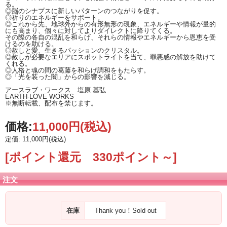
る。
◎脳のシナプスに新しいパターンのつながりを促す。
◎祈りのエネルギーをサポート。
◎これから先、地球外からの有形無形の現象、エネルギーや情報が量的
にも高まり、個々に対してよりダイレクトに降りてくる。
その際の各自の混乱を和らげ、それらの情報やエネルギーから恩恵を受
けるのを助ける。
◎赦しと愛、生きるパッションのクリスタル。
◎赦しが必要なエリアにスポットライトを当て、罪悪感の解放を助けて
くれる。
◎人格と魂の間の葛藤を和らげ調和をもたらす。
◎「光を装った闇」からの影響を減じる。
アースラブ・ワークス 塩原 基弘
EARTH-LOVE WORKS
※無断転載、配布を禁じます。
価格:
11,000円
(税込)
定価: 11,000円(税込)
[ポイント還元 330ポイント～]
注文
在庫
Thank you！Sold out