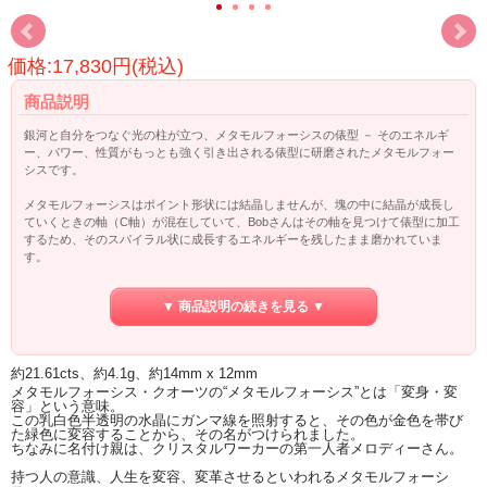
価格:17,830円(税込)
商品説明
銀河と自分をつなぐ光の柱が立つ、メタモルフォーシスの俵型 － そのエネルギ
ー、パワー、性質がもっとも強く引き出される俵型に研磨されたメタモルフォー
シスです。
メタモルフォーシスはポイント形状には結晶しませんが、塊の中に結晶が成長し
ていくときの軸（C軸）が混在していて、Bobさんはその軸を見つけて俵型に加工
するため、そのスパイラル状に成長するエネルギーを残したまま磨かれていま
す。
ひとつのメタモルフォーシスにひとりの天使が存在し、代替療法的な智慧を教え
▼ 商品説明の続きを見る ▼
てくれると言われています。
そうして作られた俵型にはC軸が立っているので、しっかりとした柱を持つ天使が
存在しているイメージなのだとか。そしてその柱は銀河のエネルギー。
約21.61cts、約4.1g、約14mm x 12mm
メタモルフォーシス・クオーツの“メタモルフォーシス”とは「変身・変
クラウンチャクラを銀河の星々と共に活性化し、浄化するのだそうです。
容」という意味。
この乳白色半透明の水晶にガンマ線を照射すると、その色が金色を帯び
た緑色に変容することから、その名がつけられました。
ちなみに名付け親は、クリスタルワーカーの第一人者メロディーさん。
持つ人の意識、人生を変容、変革させるといわれるメタモルフォーシ