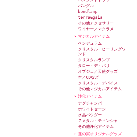
バングル
bondlamp
terra&gaia
その他アクセサリー
ワイヤー／マクラメ
マジカルアイテム
ペンデュラム
クリスタル・ヒーリングワ
ンド
クリスタルランプ
タロー・デ・パリ
オブジェ／天使グッズ
本／CDなど
クリスタル・デバイス
その他マジカルアイテム
浄化アイテム
ナグチャンパ
ホワイトセージ
水晶パウダー
７メタル・ティンシャ
その他浄化アイテム
蓮の実オリジナルグッズ