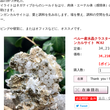
水晶の持つ浄化力。
パイライトはネガティブからのシールドをはり、肉体・エーテル体（感情体）
ら助けます。
マンガンカルサイトは、愛と調和を生み出します。場を整え、調和の空間を生
ター。
リビングや寝室に、またはオフィスなどに、オススメです。
ペルー産水晶クラスター
ンカルサイト MC02
34,2
定価:
価格:
34,21
[ポイン
購入数:
在庫
Thank you！S
返品・