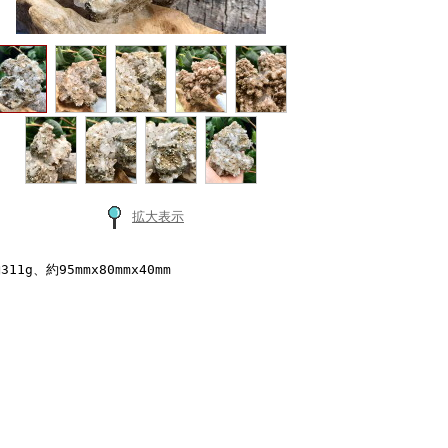
拡大表示
311g、約95mmx80mmx40mm