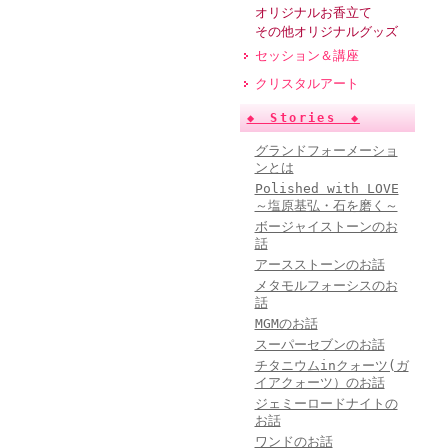
オリジナルお香立て
その他オリジナルグッズ
セッション＆講座
クリスタルアート
◆ Stories ◆
グランドフォーメーショ
ンとは
Polished with LOVE
～塩原基弘・石を磨く～
ボージャイストーンのお
話
アースストーンのお話
メタモルフォーシスのお
話
MGMのお話
スーパーセブンのお話
チタニウムinクォーツ(ガ
イアクォーツ）のお話
ジェミーロードナイトの
お話
ワンドのお話