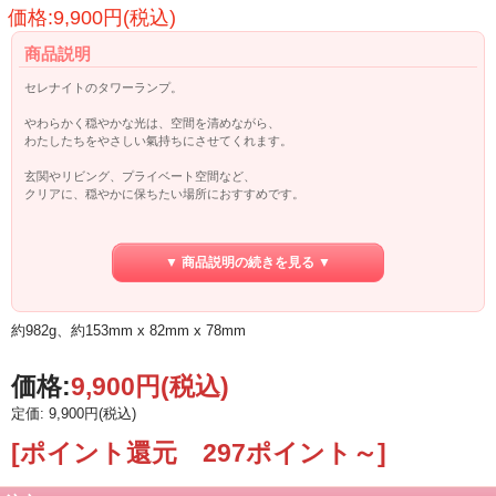
価格:9,900円(税込)
商品説明
セレナイトのタワーランプ。
やわらかく穏やかな光は、空間を清めながら、
わたしたちをやさしい氣持ちにさせてくれます。
玄関やリビング、プライベート空間など、
クリアに、穏やかに保ちたい場所におすすめです。
月の女神“セレーネ”が語源のセレナイトは、
静けさと共に、高次のバイブレーションを持ち、
▼ 商品説明の続きを見る ▼
ヒーラーを中心にとても人気の高い石です。
高次元の意識にアクセスし、カルマを癒したり、
潜在意識を引き出したりする力を持ちます。
約982g、約153mm x 82mm x 78mm
柔らかな美しい姿ですが、とても強力な浄化作用があります。
また、癒しのエネルギーも抜群で、感情をコントロールし、
価格:
9,900円
(税込)
落ち着きと安らぎをもたらすでしょう。
定価: 9,900円(税込)
頑固さを和らげ、柔軟で素直な気持ちにさせてくれる働きもあります。
強力に場を浄化してくれる石でもあります。
[ポイント還元 297ポイント～]