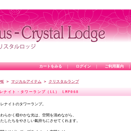
カートをみる
｜
ログイン
｜
ご利用案内
ME
>
マジカルアイテム
>
クリスタルランプ
レナイト・タワーランプ（LL） LMP068
セレナイトのタワーランプ。
やわらかく穏やかな光は、空間を清めながら、
わたしたちをやさしい氣持ちにさせてくれます。