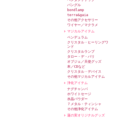
バングル
bondlamp
terra&gaia
その他アクセサリー
ワイヤー／マクラメ
マジカルアイテム
ペンデュラム
クリスタル・ヒーリングワ
ンド
クリスタルランプ
タロー・デ・パリ
オブジェ／天使グッズ
本／CDなど
クリスタル・デバイス
その他マジカルアイテム
浄化アイテム
ナグチャンパ
ホワイトセージ
水晶パウダー
７メタル・ティンシャ
その他浄化アイテム
蓮の実オリジナルグッズ