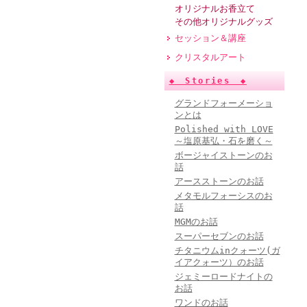
オリジナルお香立て
その他オリジナルグッズ
セッション＆講座
クリスタルアート
◆ Stories ◆
グランドフォーメーショ
ンとは
Polished with LOVE
～塩原基弘・石を磨く～
ボージャイストーンのお
話
アースストーンのお話
メタモルフォーシスのお
話
MGMのお話
スーパーセブンのお話
チタニウムinクォーツ(ガ
イアクォーツ）のお話
ジェミーロードナイトの
お話
ワンドのお話