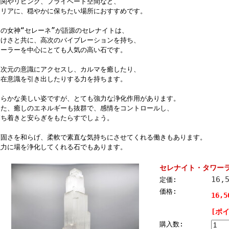
玄関やリビング、プライベート空間など、
クリアに、穏やかに保ちたい場所におすすめです。
月の女神“セレーネ”が語源のセレナイトは、
静けさと共に、高次のバイブレーションを持ち、
ヒーラーを中心にとても人気の高い石です。
高次元の意識にアクセスし、カルマを癒したり、
潜在意識を引き出したりする力を持ちます。
柔らかな美しい姿ですが、とても強力な浄化作用があります。
また、癒しのエネルギーも抜群で、感情をコントロールし、
落ち着きと安らぎをもたらすでしょう。
頑固さを和らげ、柔軟で素直な気持ちにさせてくれる働きもあります。
強力に場を浄化してくれる石でもあります。
セレナイト・タワーラン
16,
定価:
価格:
16,
[ポ
購入数: