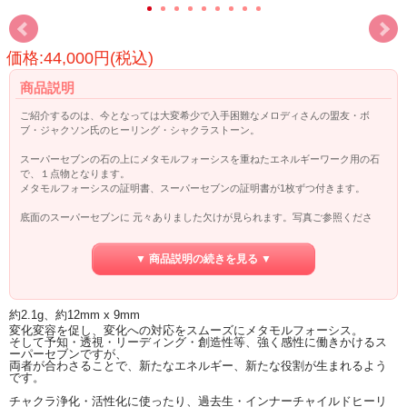
価格:44,000円(税込)
商品説明
ご紹介するのは、今となっては大変希少で入手困難なメロディさんの盟友・ボ
ブ・ジャクソン氏のヒーリング・シャクラストーン。
スーパーセブンの石の上にメタモルフォーシスを重ねたエネルギーワーク用の石
で、１点物となります。
メタモルフォーシスの証明書、スーパーセブンの証明書が1枚ずつ付きます。
底面のスーパーセブンに 元々ありました欠けが見られます。写真ご参照くださ
い。
▼ 商品説明の続きを見る ▼
約2.1g、約12mm x 9mm
変化変容を促し、変化への対応をスムーズにメタモルフォーシス。
そして予知・透視・リーディング・創造性等、強く感性に働きかけるス
ーパーセブンですが、
両者が合わさることで、新たなエネルギー、新たな役割が生まれるよう
です。
チャクラ浄化・活性化に使ったり、過去生・インナーチャイルドヒーリ