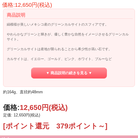
価格:12,650円(税込)
商品説明
縞模様が美しいメキシコ産のグリーンカルサイトのスフィアです。
やわらかなグリーンと輝きが、優しく豊かな自然をイメージさせるグリーンカル
サイト。
グリーンカルサイトは産地が限られることから希少性が高い石です。
カルサイトは、イエロー、ゴールド、ピンク、ホワイト、ブルーなど
多種のカラーが存在しますが、ニッケルを含むとグリーンになるそうです。
▼ 商品説明の続きを見る ▼
グリーンカルサイトは、その色からも主にハートチャクラに対応し
悲しみを癒し、安心感と落ち着きをもたらすサポートになるでしょう。
いつも目につく場所や、身近に置いておくことで
約164g、直径約48mm
自然とグリーンカルサイトのエナジーと共鳴することでしょう。
ハートがざわつく時などは、手に握ったり、
ハートチャクラに持って行くのもおすすめです。
価格:
12,650円
(税込)
定価: 12,650円(税込)
カルサイトは炭酸カルシウムを主成分とするため水に弱いです。
長時間水に浸けていると輝きが無くなってしまうのでご注意ください。
[ポイント還元 379ポイント～]