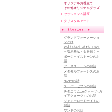
オリジナルお香立て
その他オリジナルグッズ
セッション＆講座
クリスタルアート
◆ Stories ◆
グランドフォーメーショ
ンとは
Polished with LOVE
～塩原基弘・石を磨く～
ボージャイストーンのお
話
アースストーンのお話
メタモルフォーシスのお
話
MGMのお話
スーパーセブンのお話
チタニウムinクォーツ(ガ
イアクォーツ）のお話
ジェミーロードナイトの
お話
ワンドのお話