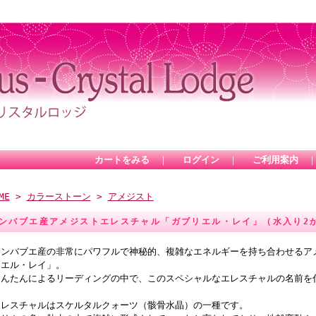
カートをみる
｜
ログイン
｜
ご利用案内
ME
>
カラーストーン
>
アメジスト
ンバブエ産アメジストエレスチャル「ガブリエル・レイ」（水入り2か
ジンバブエ産の非常にパワフルで神秘的、複雑なエネルギーを持ち合わせるア
リエル・レイ」。
たんたんによるリーディングの中で、このスペシャルなエレスチャルの名前を
エレスチャルはスケルタルクォーツ（骸骨水晶）の一種です。