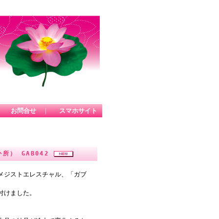
｜
お問合せ
｜
スマホサイト
所） GAB042
メジストエレスチャル、「ガブ
付けました。