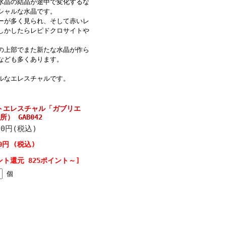
水晶の結晶が途中で変化するな
シャルな水晶です。
ーが多く見られ、そして赤いレ
しかしたらレピドクロサイトや
の上部でまた新たな水晶が作ら
なども多くあります。
ルなエレスチャルです。
トエレスチャル「ガブリエ
） GAB042
00円(税込)
00円 (税込)
ント還元 825ポイント～]
個