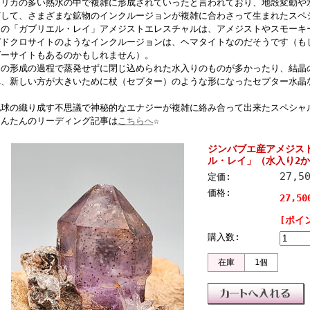
シリカの多い熱水の中で複雑に形成されていったと言われており、地殻変動や
どして、さまざまな鉱物のインクルージョンが複雑に合わさって生まれたスペ
この「ガブリエル・レイ」アメジストエレスチャルは、アメジストやスモーキ
ピドクロサイトのようなインクルージョンは、ヘマタイトなのだそうです（も
ゲーサイトもあるのかもしれません）。
その形成の過程で蒸発せずに閉じ込められた水入りのものが多かったり、結晶
れ、新しい方が大きいために杖（セプター）のような形になったセプター水晶
地球の織り成す不思議で神秘的なエナジーが複雑に絡み合って出来たスペシャ
たんたんのリーディング記事は
こちらへ
☆
ジンバブエ産アメジス
ル・レイ」（水入り2か所
27,5
定価:
価格:
27,5
[ポイ
購入数:
在庫
1個