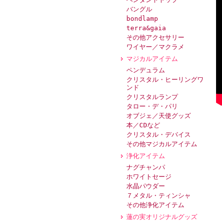
バングル
bondlamp
terra&gaia
その他アクセサリー
ワイヤー／マクラメ
マジカルアイテム
ペンデュラム
クリスタル・ヒーリングワ
ンド
クリスタルランプ
タロー・デ・パリ
オブジェ／天使グッズ
本／CDなど
クリスタル・デバイス
その他マジカルアイテム
浄化アイテム
ナグチャンパ
ホワイトセージ
水晶パウダー
７メタル・ティンシャ
その他浄化アイテム
蓮の実オリジナルグッズ