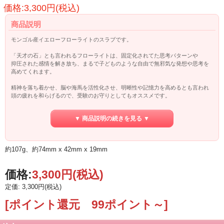
価格:3,300円(税込)
商品説明
モンゴル産イエローフローライトのスラブです。
「天才の石」とも言われるフローライトは、固定化されてた思考パターンや
抑圧された感情を解き放ち、まるで子どものような自由で無邪気な発想や思考を
高めてくれます。
精神を落ち着かせ、脳や海馬を活性化させ、明晰性や記憶力を高めるとも言われ
頭の疲れを和らげるので、受験のお守りとしてもオススメです。
◎ネガティブな感情、抑圧された感情の解放
▼ 商品説明の続きを見る ▼
◎頭の疲れをとる
◎集中力と思考力、記憶力を高める
◎自由な発想と思考を促す
約107g、約74mm x 42mm x 19mm
価格:
3,300円
(税込)
定価: 3,300円(税込)
[ポイント還元 99ポイント～]