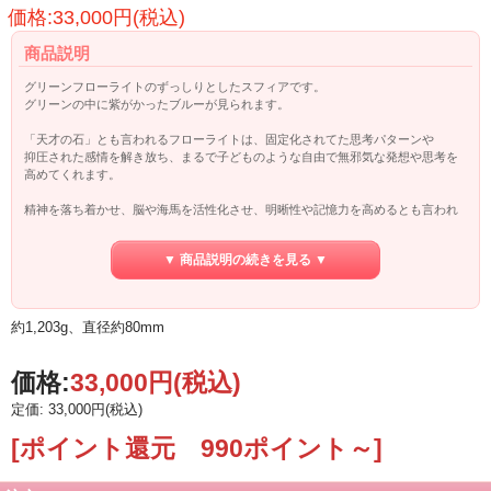
価格:33,000円(税込)
商品説明
グリーンフローライトのずっしりとしたスフィアです。
グリーンの中に紫がかったブルーが見られます。
「天才の石」とも言われるフローライトは、固定化されてた思考パターンや
抑圧された感情を解き放ち、まるで子どものような自由で無邪気な発想や思考を
高めてくれます。
精神を落ち着かせ、脳や海馬を活性化させ、明晰性や記憶力を高めるとも言われ
頭の疲れを和らげるので、受験のお守りとしてもオススメです。
▼ 商品説明の続きを見る ▼
◎ネガティブな感情、抑圧された感情の解放
◎頭の疲れをとる
◎集中力と思考力、記憶力を高める
◎自由な発想と思考を促す
約1,203g、直径約80mm
価格:
33,000円
(税込)
定価: 33,000円(税込)
[ポイント還元 990ポイント～]